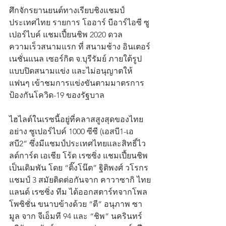
ศึกจักรยานยนต์ทางเรียบชิงแชมป์
ประเทศไทย รายการ โออาร์ บีอาร์ไอซี ซู
เปอร์ไบค์ แชมเปี้ยนชิพ 2020 ดวล
ความเร็วสนามแรก ที่ สนามช้าง อินเตอร์
เนชั่นแนล เซอร์กิต จ.บุรีรัมย์ ภายใต้รูป
แบบปิดสนามแข่ง และไม่อนุญาตให้
แฟนๆ เข้าชมการแข่งขันตามมาตรการ
ป้องกันโควิด-19 ของรัฐบาล
ไฮไลต์ในเรซนี้อยู่ที่คลาสสูงสุดของไทย
อย่าง ซูเปอร์ไบค์ 1000 ซีซี (เอสบี1-เอ
สบี2” ซึ่งมีแชมป์ประเทศไทยและสิทธิ์ไว
ลด์การ์ด เอเชีย โร้ด เรซซิ่ง แชมเปี้ยนชิพ 
เป็นเดิมพัน โดย “ติ๊งโน๊ต” ฐิติพงศ์ วโรกร 
แชมป์ 3 สมัยติดต่อกันจาก คาวาซากิ ไทย
แลนด์ เรซซิ่ง ทีม ได้ออกสตาร์ทจากโพล
โพซิชั่น ขนาบข้างด้วย “ตี” อนุภาพ ซา
มูล จาก จีเอ็มที 94 และ “ชิพ” นครินทร์ 