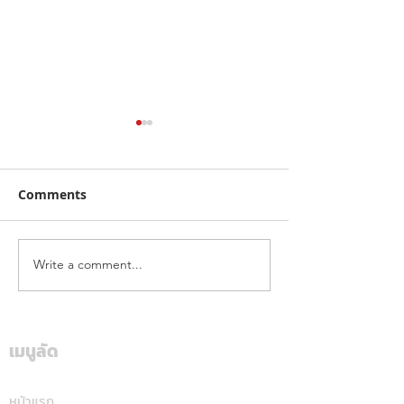
Comments
Write a comment...
ฮุนไดขนทัพครบไลน์อัพลง
โตโยต้า ระเบิดค
สนาม ส่งแคมเปญ
สนั่นใต้! ปิดฉา
“Hyundai Game On,
“Hilux Revo Ra
Mania 2026”
Deal On” ร่วมเชียร์ไทย
เมนูลัด
สุราษฎร์ธานี แฟ
คว้าชัย ASEAN Hyundai
สปอร์ตแห่ร่วมง
Cup™ 2026 พร้อมดีลแรง
หน้าแรก