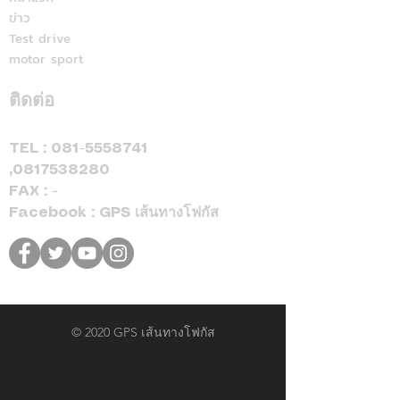
ข่าว
ลดสูงสุด 500,000 บาท(1)
Test drive
จองและรับรถภายในวันที่
motor sport
31 สิงหาคม 2569 เท่านั้น
ติดต่อ
TEL :
081-5558741
,
0817538280
FAX : -
Facebook : GPS เส้นทางโฟกัส
© 2020 GPS เส้นทางโฟกัส