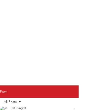
Post
All Posts
Rat Rungrat