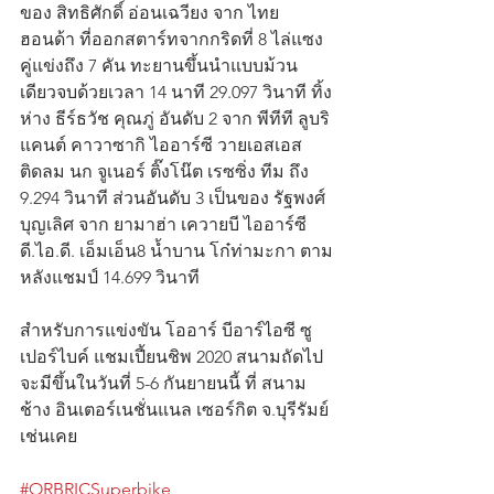
ของ สิทธิศักดิ์ อ่อนเฉวียง จาก ไทย 
ฮอนด้า ที่ออกสตาร์ทจากกริดที่ 8 ไล่แซง
คู่แข่งถึง 7 คัน ทะยานขึ้นนำแบบม้วน
เดียวจบด้วยเวลา 14 นาที 29.097 วินาที ทิ้ง
ห่าง ธีร์ธวัช คุณภู่ อันดับ 2 จาก พีทีที ลูบริ
แคนต์ คาวาซากิ ไออาร์ซี วายเอสเอส 
ติดลม นก จูเนอร์ ติ๊งโน๊ต เรซซิ่ง ทีม ถึง 
9.294 วินาที ส่วนอันดับ 3 เป็นของ รัฐพงศ์ 
บุญเลิศ จาก ยามาฮ่า เควายบี ไออาร์ซี 
ดี.ไอ.ดี. เอ็มเอ็น8 น้ำบาน โก๋ท่ามะกา ตาม
หลังแชมป์ 14.699 วินาที
สำหรับการแข่งขัน โออาร์ บีอาร์ไอซี ซู
เปอร์ไบค์ แชมเปี้ยนชิพ 2020 สนามถัดไป
จะมีขึ้นในวันที่ 5-6 กันยายนนี้ ที่ สนาม
ช้าง อินเตอร์เนชั่นแนล เซอร์กิต จ.บุรีรัมย์ 
เช่นเคย
#ORBRICSuperbike