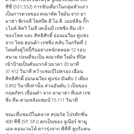
ซีซี (SS1,SS2) การขับเคี่ยวในกลุ่มหัวแถว
เป็นการดวลของ คณาทัต ใจมั่น จาก ยา
มาฮ่า พิเรลลี ไฮสปีด ดี.ไอ.ดี. เออห์ลิน กิ๊ก
ะไบค์ ลิควิ โมลี เคเอ็นบี เรซซิ่ง ทีม เจ้า
ของโพล และ สิทธิศักดิ์ อ่อนเฉวียง คู่แข่ง
จาก ไทย ฮอนด้า เรซซิ่ง คลับ ในกริดที่ 2 
โดยทั้งคู่ไล่บี้กันอย่างหนักตลอด 12 รอบ
สนาม ก่อนที่จะเป็น คณาทัต ใจมั่น ที่บิด
เข้าป้ายเป็นคันแรกด้วยเวลา 20 นาที 
37.412 วินาที คว้าแชมป์ไปครอง เฉือน 
สิทธิศักดิ์ อ่อนเฉวียง คู่แข่ง อันดับ 2 เพียง 
0.892 วินาทีเท่านั้น ส่วนอันดับ 3 เป็นของ 
กฤตภัทร เขื่อนคำ จาก ยามาฮ่า ทีเอส เรซ
ซิ่ง ทีม ตามหลังแชมป์ 15.111 วินาที
ขณะที่แชมป์ในคลาส สปอร์ต โปรดักชั่น 
400 ซีซี (SP, SPJ) ตกเป็นของ จูเนียร์ ซามู
เอล คอนเวนโต้ ดาวรุ่งจาก พีทีที ลูบริแคน