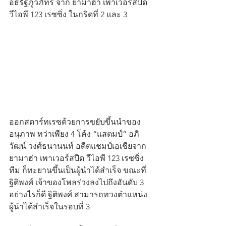
อธิรัฐภูวภัทร์ จาก ยามาฮ่า เพาเวอร์สปีด 
วีไอพี 123 เรซซิ่ง ในกริดที่ 2 และ 3
ออกสตาร์ทเรซด้วยการขยับขึ้นนำของ 
อนุภาพ ทว่าเพียง 4 โค้ง “แสตมป์” อภิ
วัฒน์ วงศ์ธนานนท์ อดีตแชมป์เอเชียจาก 
ยามาฮ่า เพาเวอร์สปีด วีไอพี 123 เรซซิ่ง 
ทีม ก็ทะยานขึ้นเป็นผู้นำได้สำเร็จ ขณะที่ 
ฐิติพงศ์ เจ้าของโพลร่วงลงไปถึงอันดับ 3 
อย่างไรก็ดี ฐิติพงศ์ สามารถทวงตำแหน่ง
ผู้นำได้สำเร็จในรอบที่ 3