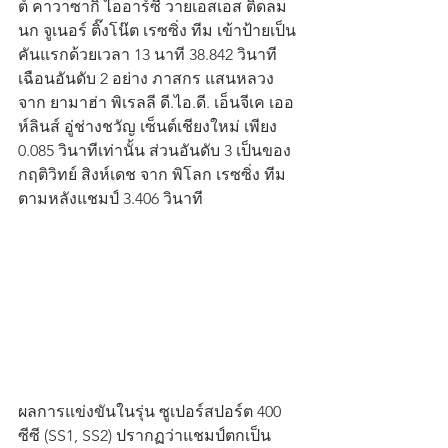
ต์ คาวาซากิ ไออาร์ซี วายเอสเอส ติดลม 
นก จูเนอร์ ติ๊งโน๊ต เรซซิ่ง ทีม เข้าป้ายเป็น
คันแรกด้วยเวลา 13 นาที 38.842 วินาที 
เฉือนอันดับ 2 อย่าง ภาสกร แสนหลวง 
จาก ยามาฮ่า พิเรลลี ดี.ไอ.ดี. เอ็นจีเค เออ
ห์ลินส์ อู่ช่างชวัญ เซ็นต์เชียงใหม่ เพียง 
0.085 วินาทีเท่านั้น ส่วนอันดับ 3 เป็นของ 
กฤติวิทย์ สิงห์เดช จาก พิโลก เรซซิ่ง ทีม 
ตามหลังแชมป์ 3.406 วินาที
ผลการแข่งขันในรุ่น ซูเปอร์สปอร์ต 400 
ซีซี (SS1, SS2) ปรากฏว่าแชมป์ตกเป็น