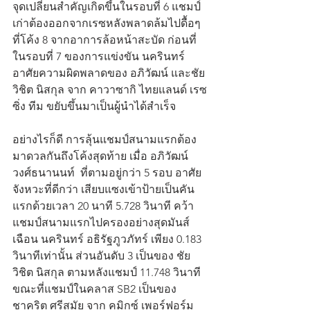
จุดเปลี่ยนสำคัญเกิดขึ้นในรอบที่ 6 แชมป์
เก่าต้องออกจากเรซหลังพลาดล้มไปดื้อๆ 
ที่โค้ง 8 จากอาการล้อหน้าสะบัด ก่อนที่
ในรอบที่ 7 ของการแข่งขัน นครินทร์ 
อาศัยความผิดพลาดของ อภิวัฒน์ และชัย
วิชิต นิสกุล จาก คาวาซากิ ไทยแลนด์ เรซ
ซิ่ง ทีม ขยับขึ้นมาเป็นผู้นำได้สำเร็จ
อย่างไรก็ดี การลุ้นแชมป์สนามแรกต้อง
มาดวลกันถึงโค้งสุดท้าย เมื่อ อภิวัฒน์ 
วงศ์ธนานนท์  ที่ตามอยู่กว่า 5 รอบ อาศัย
จังหวะที่ดีกว่า เสียบแซงเข้าป้ายเป็นคัน
แรกด้วยเวลา 20 นาที 5.728 วินาที คว้า
แชมป์สนามแรกไปครองอย่างสุดมันส์ 
เฉือน นครินทร์ อธิรัฐภูวภัทร์ เพียง 0.183 
วินาทีเท่านั้น ส่วนอันดับ 3 เป็นของ ชัย
วิชิต นิสกุล ตามหลังแชมป์ 11.748 วินาที 
ขณะที่แชมป์ในคลาส SB2 เป็นของ 
ชาคริต ศรีสมัย จาก คมิกซ์ เพอร์ฟอร์ม