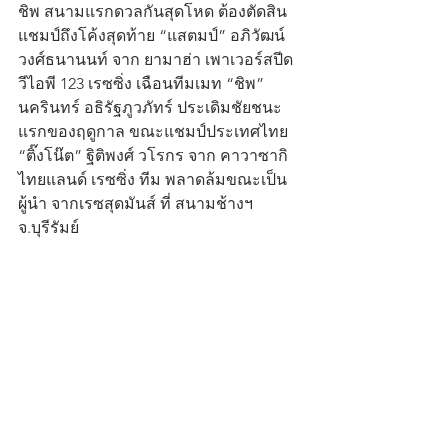
ชิพ สนามแรกดวลกันสุดโหด ต้องตัดสิน
แชมป์ถึงโค้งสุดท้าย “แสตมป์” อภิวัฒน์ 
วงศ์ธนานนท์ จาก ยามาฮ่า เพาเวอร์สปีด 
วีไอพี 123 เรซซิ่ง เฉือนทีมเมท “ชิพ” 
นครินทร์ อธิรัฐภูวภัทร์ ประเดิมชัยชนะ
แรกของฤดูกาล ขณะแชมป์ประเทศไทย 
“ติ๊งโน๊ต” ฐิติพงศ์ วโรกร จาก คาวาซากิ 
ไทยแลนด์ เรซซิ่ง ทีม พลาดล้มขณะเป็น
ผู้นำ จากเรซสุดมันส์ ที่ สนามช้างฯ 
จ.บุรีรัมย์