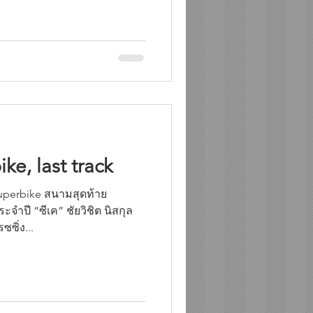
e, last track
Superbike สนามสุดท้าย
จำปี “ซีเค” ชัยวิชิต นิสกุล
ซิ่ง...