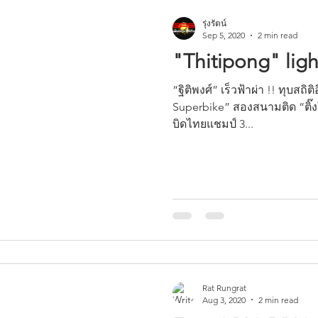
รุ่งรัตน์
Sep 5, 2020
2 min read
"Thitipong" light
“ฐิติพงศ์” เร็วฟ้าผ่า !! ทุบสถิติอีกครั้ง คว้าโพล “OR BRIC
Superbike” สองสนามติด “ติ๊ง
บิดไทยแชมป์ 3...
Rat Rungrat
Aug 3, 2020
2 min read