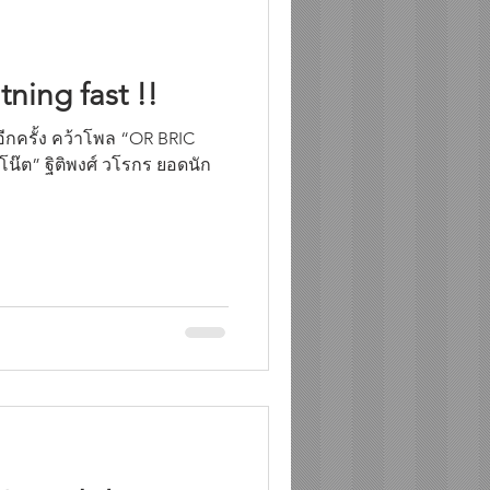
ning fast !!
โน๊ต” ฐิติพงศ์ วโรกร ยอดนัก