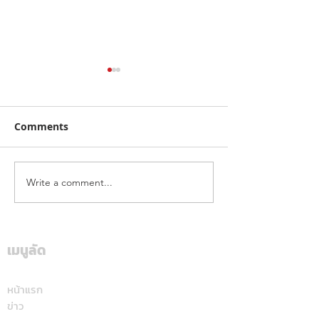
Comments
Write a comment...
จากคิวบู๊สู่คิวรับรถ! "จา
ไทยฮอนด้า พร้อมล
พนม" เลือก DEEPAL S05
หลัง ชู Honda 1
BEV MAX เลิกตามหาช้าง
นำทัพ เปิดตัวรถ
เมื่อพบ EV คู่ใจคันใหม่ที่
จักรยานยนต์ใหม่ 
เมนูลัด
ตอบโจทย์ไลฟ์สไตล์ทุก
องศา
หน้าแรก
ข่าว