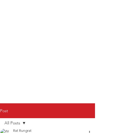
Post
All Posts
Rat Rungrat