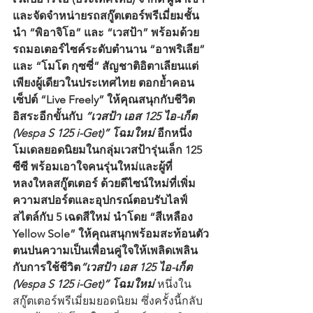
และจัดจำหน่ายรถสกู๊ตเตอร์พรีเมี่ยมชั้น
นำ “พิอาจิโอ” และ “เวสป้า” พร้อมด้วย
รถมอเตอร์ไซค์ระดับตำนาน “อาพริเลีย” 
และ “โมโต กุซซี่” สัญชาติอิตาเลียนแต่
เพียงผู้เดียวในประเทศไทย ตอกย้ำคอน
เซ็ปต์ “Live Freely” ให้คุณสนุกกับชีวิต
อิสระอีกขั้นกับ 
“เวสป้า เอส 125 ไอ-เก็ต 
(Vespa S 125 i-Get)” โฉมใหม่
 อีกหนึ่ง
โมเดลยอดนิยมในกลุ่มเวสป้ารุ่นเล็ก 125 
ซีซี พร้อมเอาใจคนรุ่นใหม่และผู้ที่
หลงใหลสกู๊ตเตอร์ ด้วยดีไซน์ใหม่ที่เพิ่ม
ความสปอร์ตและอุปกรณ์ตอบรับไลฟ์
สไตล์กับ 5 เฉดสีใหม่ นำโดย “สีเหลือง 
Yellow Sole” ให้คุณสนุกพร้อมสะท้อนตัว
ตนปนความเป็นเพื่อนคู่ใจให้เพลิดเพลิน
กับการใช้ชีวิต
“เวสป้า เอส 125 ไอ-เก็ต 
(Vespa S 125 i-Get)” โฉมใหม่
 หนึ่งใน
สกู๊ตเตอร์พรีเมี่ยมยอดนิยม ซึ่งครั้งนี้กลับ