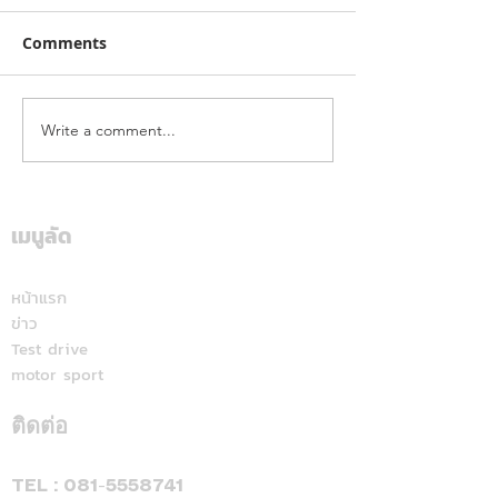
Comments
Write a comment...
ฮุนไดขนทัพครบไลน์อัพลง
โตโยต้า ระเบิดค
สนาม ส่งแคมเปญ
สนั่นใต้! ปิดฉา
“Hyundai Game On,
“Hilux Revo Ra
Mania 2026”
Deal On” ร่วมเชียร์ไทย
เมนูลัด
สุราษฎร์ธานี แฟ
คว้าชัย ASEAN Hyundai
สปอร์ตแห่ร่วมง
Cup™ 2026 พร้อมดีลแรง
หน้าแรก
ข่าว
ลดสูงสุด 500,000 บาท(1)
Test drive
จองและรับรถภายในวันที่
motor sport
31 สิงหาคม 2569 เท่านั้น
ติดต่อ
TEL :
081-5558741