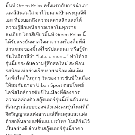
มิ้นท์ Green Relax ครั้งแรกกับการนำเอา
เฉดสีสันสดใส มาไว้บนเวสป้าตระกูลจีที
เอส ที่บ่งบอกถึงความคลาสสิกและให้
ความรู้สึกเหนือกาลเวลาในทุกราย
ละเอียด โดยสีเขียวมิ้นท์ Green Relax นี้ 
ได้รับแรงบันดาลใจมาจากเครื่องดื่มที่มี
ส่วนผสมของมิ้นท์ไซรัปและนม หรือรู้จัก
กันในอิตาลีว่า “latte e menta” ทำให้รถ
รุ่นนี้ยกระดับความรู้สึกสดใหม่ สะท้อน
รสนิยมเท่อย่างเรียบง่าย พร้อมเติมเต็ม
ไลฟ์สไตล์ในทุกๆ วันของการขับขี่ในเมือง
ให้สมกับฉายา Urban Sport ตอบโจทย์
ไลฟ์สไตล์การขับขี่ในเมืองที่ต้องการ
ความคล่องตัว สกู๊ตเตอร์รุ่นนี้เป็นตัวแทน
ที่สมบูรณ์แบบของพลังแห่งคนรุ่นใหม่ที่มี
จิตวิญญาณแห่งอารมณ์ที่สมดุลและแฝง
ด้วยกลิ่นอายแฟชั่นแบบเรโทร-โมเดิร์นไว้
เป็นอย่างดี สำหรับสกู๊ตเตอร์รุ่นนี้ราคา 