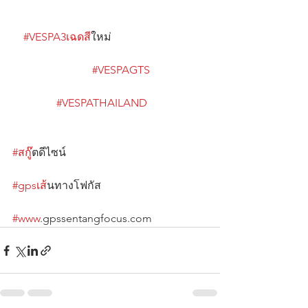
#VESPA3เฉดส
ีใหม่                                   
#VESPAGTS
#VESPATHAILAND
#สก
ู๊ตดีไซน์                                                   
#gpsเส
้นทางโฟกัส                                      
#www
.gpssentangfocus.com