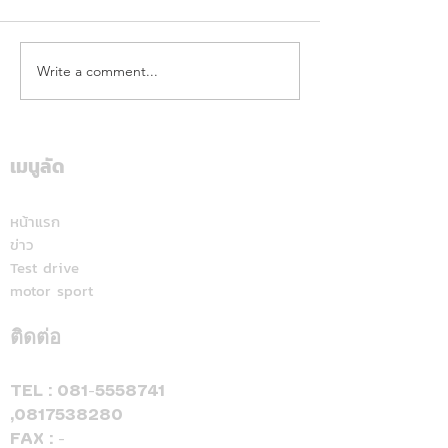
Write a comment...
คาลเท็กซ์ ได้รับการรับรอง
เดือดทะลุเกาะลอ
หัวจ่ายเชื้อเพลิงมาตรฐาน
นักบิด "ฮอนด้า เ
ระดับสีทอง สะท้อนคุณภาพ
แลนด์" จัดเต็มสูบ
การบริการ ตอกย้ำความ
เดียม ศึก ARRC ส
เมนูลัด
มั่นใจทุกการเติม
มัลดาลิกา
หน้าแรก
ข่าว
Test drive
motor sport
ติดต่อ
TEL :
081-5558741
,
0817538280
FAX : -