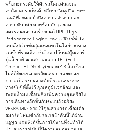
พร้อมยกระดับให้ตัวรถโดดเด่นสะดุด
ตาตั้งแต่แรกเห็นด้วยสีเทา Grey Delicato 
เฉดสีที่จะตอกย้ำถึงความสง่างามและ
ความทันสมัย มาพร้อมกับสุดยอด
สมรรถนะจากเครื่องยนต์ HPE (High 
Performance Engine) ขนาด 300 ซีซี อัด
แน่นไปด้วยขีดสุดแห่งเทคโนโลยีจากทาง
เวสป้าที่รวมฟีเจอร์เด็ดมาไว้บนสกู๊ตเตอร์
รุ่นนี้ อาทิ จอแสดงผลแบบ TFT (Full-
Colour TFT Display) ขนาด 4.3 นิ้ว เรือน
ไมล์ดิจิตอล มาตรวัดและการแสดงผล
ความเร็ว ระยะทางขับขี่รวมและระยะ
ทางขับขี่ที่ตั้งไว้ อุณหภูมิแวดล้อม และ
ระดับน้ำมันเชื้อเพลิง เพิ่มความสุนทรีย์ใน
การเดินทางอีกขั้นกับระบบอัจฉริยะ 
VESPA MIA ช่วยให้คุณสามารถเชื่อมต่อ
สมาร์ทโฟนเข้ากับรถเวสป้าคันนี้ได้ผ่าน
บลูทูธ มอบฟังก์ชั่นการใช้งานที่จะทำให้
ประสบการณ์ขับขี่มีความสนุกสนานและ