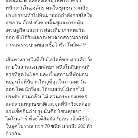
แหลมฉบัง และส่งเสริมให้ครอบครัว
พนักงานในองค์กร คนในชุมชน รวมถึง
ประชาชนทั่วไปหันมาออกกำลังกายใส่ใจ
สุขภาพ อีกทั้งยังช่วยฟื้นฟูและกระตุ้น
เศรษฐกิจ และการท่องเที่ยวภาคตะวัน
ออก ซึ่งได้รับผลกระทบจากสถานการณ์
การแพร่ระบาดของเชื้อไวรัส โควิด-19
เส้นทางการวิ่งที่เป็นไฮไลท์ของงานคือ วิ่ง
ภายในสวนนงนุชพัทยา หนึ่งในสิบสวนที่
สวยที่สุดในโลก และเป็นสถานที่พักผ่อน
หย่อนใจที่นับว่าใหญ่ที่สุดในภาคตะวัน
ออก โดยนักวิ่งจะได้ชมสวนไม้ดอกไม้
ประดับ สวนกล้วยไม้ สวนกระบองเพชร 
และสวนพฤกษชาติและจุดที่นักวิ่งจะต้อง
แวะเช็คอินถ่ายรูปนั่นคือ โซนหุบเขา
ไดโนเสาร์ ที่จะได้สัมผัสกับเหล่าสิ่งมีชีวิต
ในยุคโบราณ กว่า 70 ชนิด มากถึง 200 ตัว
ด้วยกัน