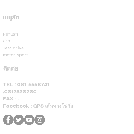
ระดับสีทอง สะท้อนคุณภาพ
แลนด์" จัดเต็มสูบ
การบริการ ตอกย้ำความ
เดียม ศึก ARRC ส
เมนูลัด
มั่นใจทุกการเติม
มัลดาลิกา
หน้าแรก
ข่าว
Test drive
motor sport
ติดต่อ
TEL :
081-5558741
,
0817538280
FAX : -
Facebook : GPS เส้นทางโฟกัส