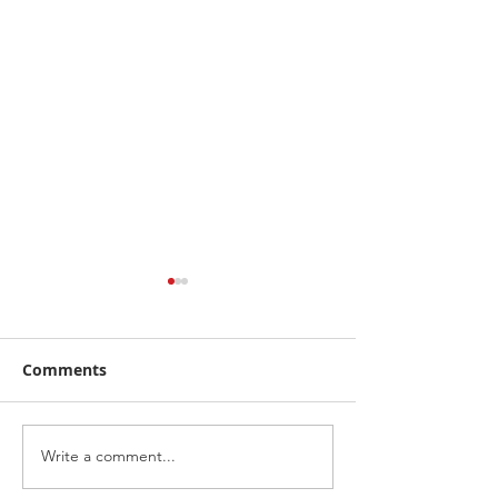
Comments
Write a comment...
คาลเท็กซ์ ได้รับการรับรอง
เดือดทะลุเกาะลอ
หัวจ่ายเชื้อเพลิงมาตรฐาน
นักบิด "ฮอนด้า เ