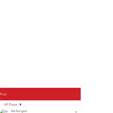
Post
All Posts
Rat Rungrat