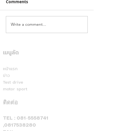
Comments
Write a comment...
คาลเท็กซ์ ได้รับการรับรอง
เดือดทะลุเกาะลอ
หัวจ่ายเชื้อเพลิงมาตรฐาน
นักบิด "ฮอนด้า เ
ระดับสีทอง สะท้อนคุณภาพ
แลนด์" จัดเต็มสูบ
การบริการ ตอกย้ำความ
เดียม ศึก ARRC ส
เมนูลัด
มั่นใจทุกการเติม
มัลดาลิกา
หน้าแรก
ข่าว
Test drive
motor sport
ติดต่อ
TEL :
081-5558741
,
0817538280