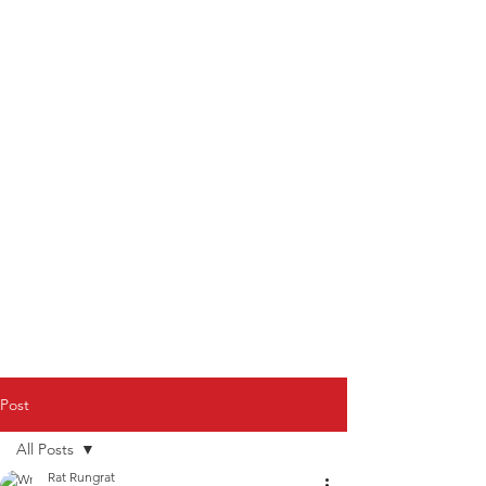
Post
All Posts
Rat Rungrat