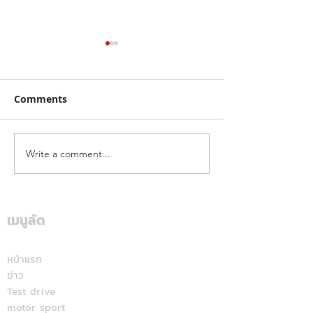
Comments
Write a comment...
คาลเท็กซ์ ได้รับการรับรอง
เดือดทะลุเกาะลอ
หัวจ่ายเชื้อเพลิงมาตรฐาน
นักบิด "ฮอนด้า เ
ระดับสีทอง สะท้อนคุณภาพ
แลนด์" จัดเต็มสูบ
การบริการ ตอกย้ำความ
เดียม ศึก ARRC ส
เมนูลัด
มั่นใจทุกการเติม
มัลดาลิกา
หน้าแรก
ข่าว
Test drive
motor sport