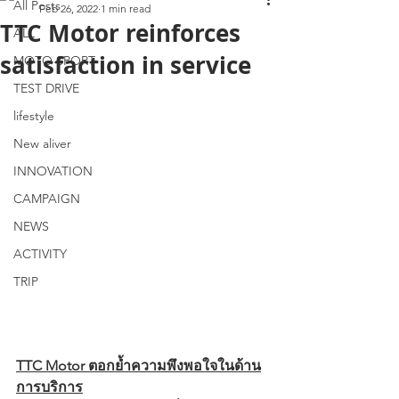
All Posts
Feb 26, 2022
1 min read
TTC Motor reinforces
ALL
satisfaction in service
MOTO SPORT
TEST DRIVE
lifestyle
New aliver
INNOVATION
CAMPAIGN
NEWS
ACTIVITY
TRIP
TTC Motor ตอกย้ำความพึงพอใจในด้าน
การบริการ