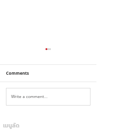
Comments
Write a comment...
ฮุนไดขนทัพครบไลน์อัพลง
โตโยต้า ระเบิดค
สนาม ส่งแคมเปญ
สนั่นใต้! ปิดฉา
“Hyundai Game On,
“Hilux Revo Ra
Mania 2026”
Deal On” ร่วมเชียร์ไทย
เมนูลัด
สุราษฎร์ธานี แฟ
คว้าชัย ASEAN Hyundai