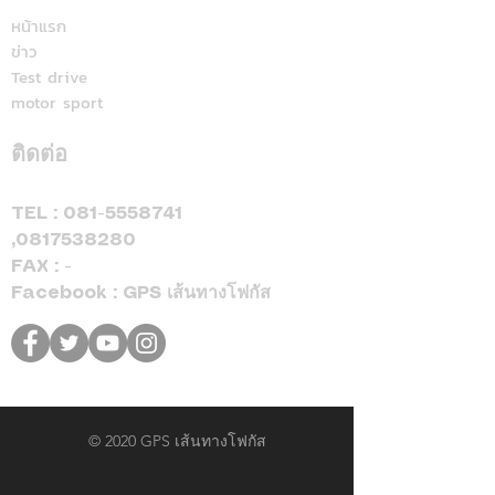
สปอร์ตแห่ร่วมง
Cup™ 2026 พร้อมดีลแรง
หน้าแรก
ข่าว
ลดสูงสุด 500,000 บาท(1)
Test drive
จองและรับรถภายในวันที่
motor sport
31 สิงหาคม 2569 เท่านั้น
ติดต่อ
TEL :
081-5558741
,
0817538280
FAX : -
Facebook : GPS เส้นทางโฟกัส
© 2020 GPS เส้นทางโฟกัส