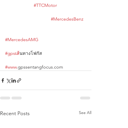
#TTCMotor
#MercedesBenz
#MercedesAMG
#gpsเส
้นทางโฟกัส                                      
#www
.gpssentangfocus.com
See All
Recent Posts