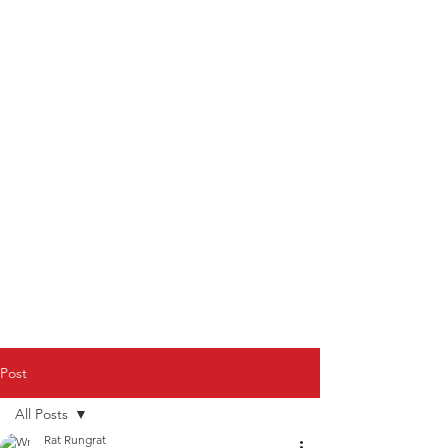
Post
All Posts
Rat Rungrat