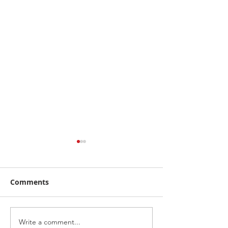
Comments
Write a comment...
จากคิวบู๊สู่คิวรับรถ! "จา
ไทยฮอนด้า พร้อมล