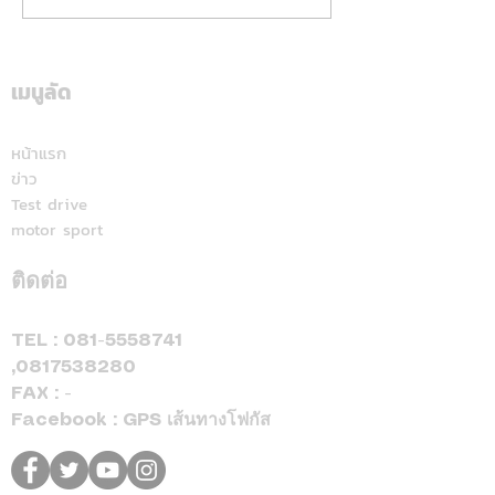
พนม" เลือก DEEPAL S05
หลัง ชู Honda 1
BEV MAX เลิกตามหาช้าง
นำทัพ เปิดตัวรถ
เมื่อพบ EV คู่ใจคันใหม่ที่
จักรยานยนต์ใหม่ 
เมนูลัด
ตอบโจทย์ไลฟ์สไตล์ทุก
องศา
หน้าแรก
ข่าว
Test drive
motor sport
ติดต่อ
TEL :
081-5558741
,
0817538280
FAX : -
Facebook : GPS เส้นทางโฟกัส