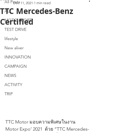
All Posts
Dec 11, 2021
1 min read
TTC Mercedes-Benz
ALL
Certified
MOTO SPORT
TEST DRIVE
lifestyle
New aliver
INNOVATION
CAMPAIGN
NEWS
ACTIVITY
TRIP
TTC Motor มอบความพิเศษในงาน 
Motor Expo’ 2021  ด้วย “TTC Mercedes-