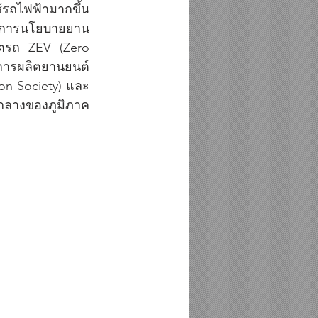
รถไฟฟ้ามากขึ้น 
รมการนโยบายยาน
ิตรถ ZEV (Zero 
งการผลิตยานยนต์
bon Society) และ
กลางของภูมิภาค 