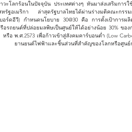
ะโลกร้อนในปัจจุบัน ประเทศต่างๆ หันมาส่งเสริมการใช้
หรัฐอเมริกา ล่าสุดรัฐบาลไทยได้ผ่านร่างมติคณะกร
(บอร์ดอีวี) กำหนดนโยบาย 30@30 คือ การตั้งเป้าการผล
หรือรถยนต์ที่ปล่อยมลพิษเป็นศูนย์ให้ได้อย่างน้อย 30% ขอ
  หรือ พ.ศ.2573 เพื่อก้าวเข้าสู่สังคมคาร์บอนต่ำ (Low Car
      ยานยนต์ไฟฟ้าและชิ้นส่วนที่สำคัญของโลกหรือศูนย์