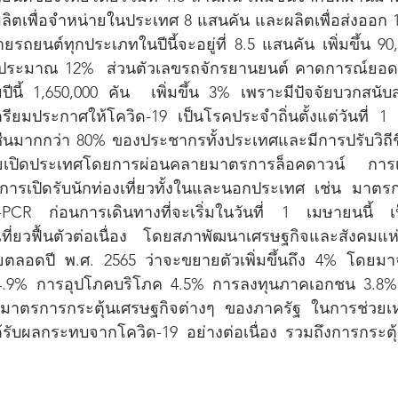
ผลิตเพื่อจำหน่ายในประเทศ 8 แสนคัน และผลิตเพื่อส่งออก 1
ถยนต์ทุกประเภทในปีนี้จะอยู่ที่ 8.5 แสนคัน เพิ่มขึ้น 9
ือประมาณ 12%  ส่วนตัวเลขรถจักรยานยนต์ คาดการณ์ยอดผลิ
นี้ 1,650,000 คัน  เพิ่มขึ้น 3% เพราะมีปัจจัยบวกสนับ
เตรียมประกาศให้โควิด-19 เป็นโรคประจำถิ่นตั้งแต่วันที่ 
วัคซีนมากกว่า 80% ของประชากรทั้งประเทศและมีการปรับวิถีชี
เปิดประเทศโดยการผ่อนคลายมาตรการล็อคดาวน์ การเพิ่มพื
 การเปิดรับนักท่องเที่ยวทั้งในและนอกประเทศ เช่น มาต
CR ก่อนการเดินทางที่จะเริ่มในวันที่ 1 เมษายนนี้ เป
ที่ยวฟื้นตัวต่อเนื่อง โดยสภาพัฒนาเศรษฐกิจและสังคมแ
ตลอดปี พ.ศ. 2565 ว่าจะขยายตัวเพิ่มขึ้นถึง 4% โดยม
.9% การอุปโภคบริโภค 4.5% การลงทุนภาคเอกชน 3.8%
มาตรการกระตุ้นเศรษฐกิจต่างๆ ของภาครัฐ ในการช่วยเห
รับผลกระทบจากโควิด-19 อย่างต่อเนื่อง รวมถึงการกระตุ้น