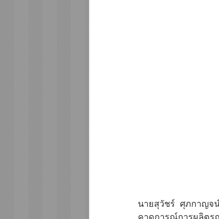
นายสุวัชร์ ศุภกาญจ
คาดการณ์การผลิตรถยนต