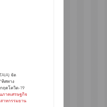
AIA) จัด
 “ทิศทาง
กฤตโควิด-19 
ื้นภาคเศรษฐกิจ
อุตสาหกรรมยาน