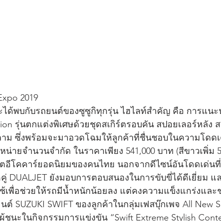
 Expo 2019
จะได้พบกับรถยนต์ของซูซูกิทุกรุ่น ไฮไลท์สำคัญ คือ การแน
on รุ่นตกแต่งพิเศษด้วยชุดสเกิร์ตรอบคัน สปอยเลอร์หลัง สต
ม ซึ่งพร้อมจะมาอวดโฉมให้ลูกค้าที่ชื่นชอบในความโดด
หน่ายจำนวนจำกัด ในราคาเพียง 541,000 บาท (สีขาวเพิ่ม 5
ตอีโคคาร์ยอดนิยมของคนไทย นอกจากดีไซน์อันโดดเด่นที
ดคู่ DUALJET ยังมอบการตอบสนองในการขับขี่ได้ดีเยี่ยม
เพื่อช่วยให้รถมีน้ำหนักน้อยลง แต่คงความแข็งแกร่งและ
ถยนต์ SUZUKI SWIFT ของลูกค้าในกลุ่มเฟสบุ๊กเพจ All New Su
็นผู้ชนะในกิจกรรมการแข่งขัน “Swift Extreme Stylish Contes