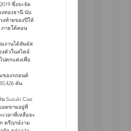
019 ซึ่งจะจัด
ืองทองธานี นับ
วงท้ายของปีให้
ชว์ ภายใต้คอน
ชมงานได้สัมผัส
่องตัวในสไตล์ 
ปตกแต่งเพื่อ
วมของรถยนต์
20,426 คัน 
ัน Suzuki Ciaz 
ยอดขายอยู่ที่ 
ยะเวลาที่เหลือจะ
ภ ตรีฤกษ์งาม 
กัด กล่าวว่า 