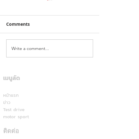
Comments
Write a comment...
จากคิวบู๊สู่คิวรับรถ! "จา
ไทยฮอนด้า พร้อมล
พนม" เลือก DEEPAL S05
หลัง ชู Honda 1
BEV MAX เลิกตามหาช้าง
นำทัพ เปิดตัวรถ
เมื่อพบ EV คู่ใจคันใหม่ที่
จักรยานยนต์ใหม่ 
เมนูลัด
ตอบโจทย์ไลฟ์สไตล์ทุก
องศา
หน้าแรก
ข่าว
Test drive
motor sport
ติดต่อ