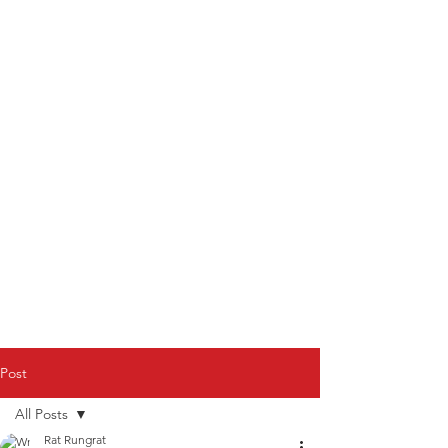
Post
All Posts
Rat Rungrat