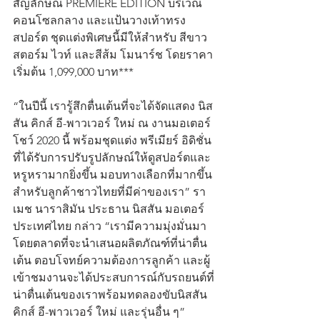
สัญลักษณ์ PREMIERE EDITION บริเวณ
คอนโซลกลาง และแป้นวางเท้าทรง
สปอร์ต ชุดแต่งพิเศษนี้มีให้สำหรับ สีขาว 
สตอร์ม ไวท์ และสีส้ม โมนาร์ช โดยราคา
เริ่มต้น 1,099,000 บาท***
“ในปีนี้ เรารู้สึกตื่นเต้นที่จะได้จัดแสดง นิส
สัน คิกส์ อี-พาวเวอร์ ใหม่ ณ งานมอเตอร์
โชว์ 2020 นี้ พร้อมชุดแต่ง พรีเมียร์ อิดิชั่น 
ที่ได้รับการปรับรูปลักษณ์ให้ดูสปอร์ตและ
หรูหรามากยิ่งขึ้น มอบทางเลือกที่มากขึ้น
สำหรับลูกค้าชาวไทยที่มีค่าของเรา” รา
เมช นาราสิมัน ประธาน นิสสัน มอเตอร์ 
ประเทศไทย กล่าว “เรามีความมุ่งมั่นมา
โดยตลาดที่จะนำเสนอผลิตภัณฑ์ที่น่าตื่น
เต้น ตอบโจทย์ความต้องการลูกค้า และผู้
เข้าชมงานจะได้ประสบการณ์กับรถยนต์ที่
น่าตื่นเต้นของเราพร้อมทดลองขับนิสสัน 
คิกส์ อี-พาวเวอร์ ใหม่ และรุ่นอื่น ๆ”