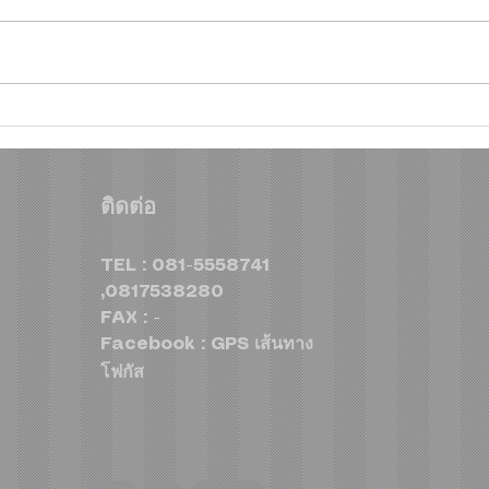
จากคิวบู๊สู่คิวรับรถ! "จาพนม"
ไทยฮ
เลือก DEEPAL S05 BEV MAX
ชู H
เลิกตามหาช้าง เมื่อพบ EV คู่ใจ
เปิด
ติดต่อ
คันใหม่ที่ตอบโจทย์ไลฟ์สไตล์
รุ่น
ทุกองศา
TEL : 081-5558741
,0817538280
FAX : -
Facebook : GPS เส้นทาง
โฟกัส