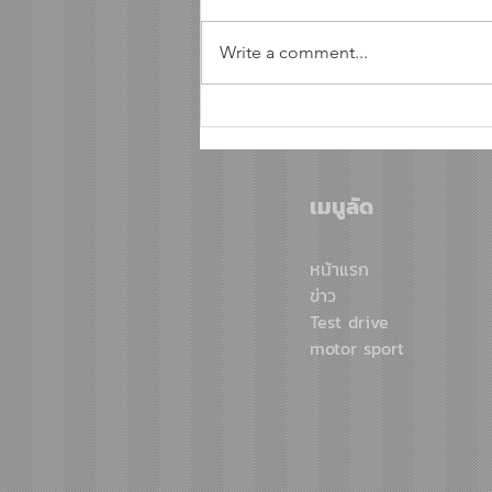
Write a comment...
เอ็มจี ประกาศความสำเร็จครึ่ง
ปีแรก โตแรง 67% เหนือ
กระแสตลาด พร้อมปรับเป้า
เมนูลัด
ใหม่ 36,000 คัน เดินเกมด้วย
“DUAL-MARKET”รุกหนักทั้ง
หน้าแรก
แมส และพรีเมียม
ข่าว
Test drive
motor sport