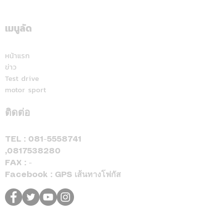
ฟอร์มท่องเที่ยว Traveloka
เหนือกระแสตลาด
ลงนามบันทึกความเข้าใจ
ปรับเป้าใหม่ 36,0
เมนูลัด
ผลักดันตลาดนักท่องเที่ยว
เดินเกมด้วย “DU
อินโดนีเซีย เชื่อมเที่ยวบิน
MARKET”รุกหนัก
หน้าแรก
ข่าว
ตรง ยกระดับประเทศไทยสู่
และพรีเมียม
Test drive
จุดหมายปลายทาง
motor sport
Muslim-Friendly ชั้นน
ติดต่อ
TEL :
081-5558741
,
0817538280
FAX : -
Facebook : GPS เส้นทางโฟกัส