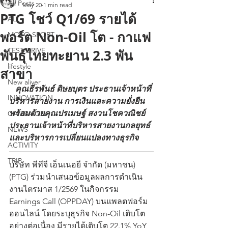
All Posts
May 20
1 min read
PTG โชว์ Q1/69 รายได้
ALL
พอร์ต Non-Oil โต - กาแฟ
MOTO SPORT
TEST DRIVE
พันธุ์ไทยทะยาน 2.3 พัน
lifestyle
สาขา
New aliver
   คุณธีรพันธ์ ดิษยบุตร ประธานเจ้าหน้าที่
INNOVATION
บริหารสายงาน การเงินและความยั่งยืน 
พร้อมด้วยคุณปรเมษฐ์ สงวนโชควณิชย์ 
CAMPAIGN
ประธานเจ้าหน้าที่บริหารสายงานกลยุทธ์
NEWS
และบริหารการเปลี่ยนแปลงทางธุรกิจ 
ACTIVITY
TRIP
บริษัท พีทีจี เอ็นเนอยี จำกัด (มหาชน) 
(PTG) ร่วมนำเสนอข้อมูลผลการดำเนิน
งานไตรมาส 1/2569 ในกิจกรรม 
Earnings Call (OPPDAY) บนแพลตฟอร์ม
ออนไลน์ โดยระบุธุรกิจ Non-Oil เติบโต
อย่างต่อเนื่อง มีรายได้เติบโต 22.1% YoY 