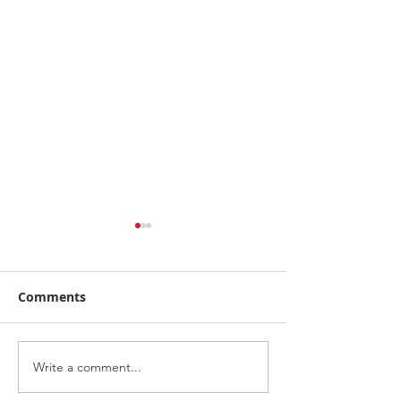
Comments
Write a comment...
ททท. จับมือกับสายการบิน
เอ็มจี ประกาศคว
TransNusa และแพลต
ครึ่งปีแรก โตแร