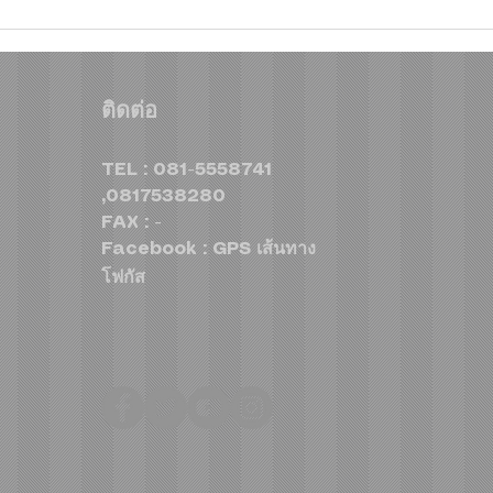
คาลเท็กซ์ ได้รับการรับรองหัว
เดือ
จ่ายเชื้อเพลิงมาตรฐานระดับสี
บิด 
ทอง สะท้อนคุณภาพการบริการ
จัดเต
ติดต่อ
ตอกย้ำความมั่นใจทุกการเติม
ARRC
TEL : 081-5558741
,0817538280
FAX : -
Facebook : GPS เส้นทาง
โฟกัส