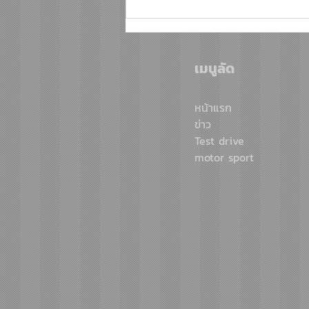
KFC ประเทศไทย อัปเลเวล
ความอร่อยมื้อวันแม่ปีนี้ให้จุใจ
กว่าเดิม รับฟรี! “ซอสพริกจัม
เมนูลัด
โบ้” ปริมาณเพิ่มขึ้น 50% เพียง
ซื้อชุดบักเก็ตที่ร่วมรายการ
หน้าแรก
ราคา 349 บาทขึ้นไป ตั้งแต่ 8 –
ข่าว
12 สิงหาคมนี้ ที่ร้าน KFC
Test drive
motor sport