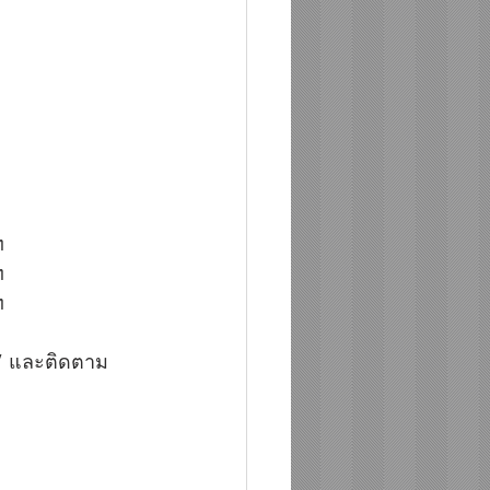
ท
ท
ท
” และติดตาม