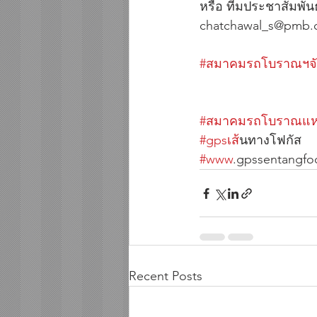
หรือ ทีมประชาสัมพัน
chatchawal_s@pmb.c
#สมาคมรถโบราณฯจ
#สมาคมรถโบราณแ
#gpsเส
้นทางโฟกัส        
#www
.gpssentangfo
Recent Posts