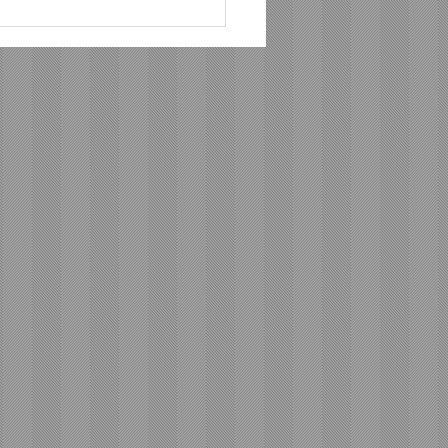
ดทะลุเกาะลอมบอก! ทัพนัก
"ฮอนด้า เรซซิ่ง ไทยแลนด์"
็มสูบ ลุ้นล่าโพเดียม ศึก
 สนาม 4 ที่มัลดาลิกา