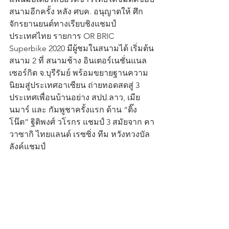
สนามอีกครั้ง หลัง ศบค. อนุญาตให้ ศึก
จักรยานยนต์ทางเรียบชิงแชมป์
ประเทศไทย รายการ OR BRIC 
Superbike 2020 มีผู้ชมในสนามได้ เริ่มต้น
สนาม 2 ที่ สนามช้าง อินเตอร์เนชั่นแนล 
เซอร์กิต จ.บุรีรัมย์ พร้อมขยายฐานความ
นิยมสู่ประเทศอาเซียน ถ่ายทอดสดสู่ 3 
ประเทศเพื่อนบ้านอย่าง สปป.ลาว, เมีย
นมาร์ และ กัมพูชาครั้งแรก ด้าน “ติ๊ง
โน๊ต” ฐิติพงศ์ วโรกร แชมป์ 3 สมัยจาก คา
วาซากิ ไทยแลนด์ เรซซิ่ง ทีม หวังทวงบัล
ลังค์แชมป์