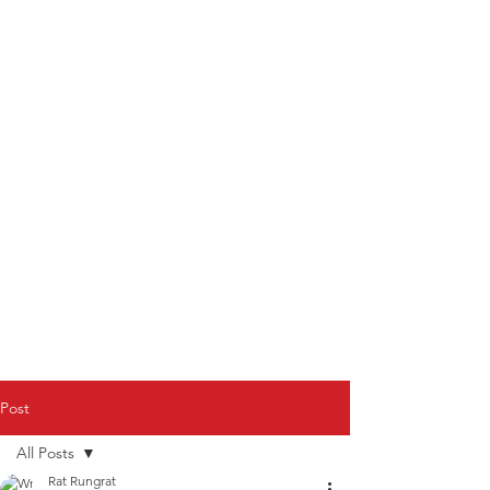
Post
All Posts
Rat Rungrat