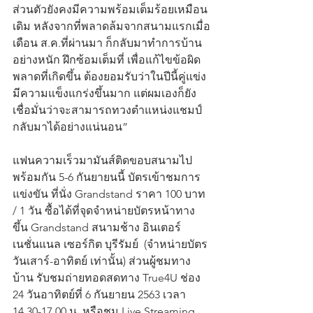
ส่วนตัวยังคงมีความพร้อมเต็มร้อยเหมือน
เดิม หลังจากที่พลาดล้มจากสนามแรกเมื่อ
เดือน ส.ค.ที่ผ่านมา ก็กลับมาทำการบ้าน
อย่างหนัก ฝึกซ้อมเต็มที่ เพื่อแก้ไขข้อผิด
พลาดที่เกิดขึ้น ต้องยอมรับว่าในปีนี้คู่แข่ง
มีความแข็งแกร่งขึ้นมาก แต่ผมเองก็ยัง
เชื่อมั่นว่าจะสามารถทวงตำแหน่งแชมป์
กลับมาได้อย่างแน่นอน”
แฟนความเร็วมามันส์ติดขอบสนามไป
พร้อมกัน 5-6 กันยายนนี้ บัตรเข้าชมการ
แข่งขัน ที่นั่ง Grandstand ราคา 100 บาท 
/ 1 วัน ซื้อได้ที่จุดจำหน่ายบัตรหน้าทาง
ขึ้น Grandstand สนามช้าง อินเตอร์
เนชั่นแนล เซอร์กิต บุรีรัมย์  (จำหน่ายบัตร
วันเสาร์-อาทิตย์ เท่านั้น) ส่วนผู้ชมทาง
บ้าน รับชมถ่ายทอดสดทาง True4U ช่อง 
24 วันอาทิตย์ที่ 6 กันยายน 2563 เวลา 
14.30-17.00 น. หรือชม Live Streaming 