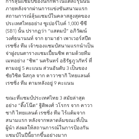
การลุ้นแชมป์ของนักกีฬาในแต่ละรุ่นนั้น 
ภายหลังจากผ่านการแข่งขันสนามแรก 
สถานการณ์ลุ้นแชมป์ในคลาสสูงสุดของ
ประเทศไทยอย่าง ซูเปอร์ไบค์ 1,000 ซีซี 
(SB1) นั้น ปรากฏว่า “แสตมป์” อภิวัฒน์ 
วงศ์ธนานนท์ จาก ยามาฮ่า เพาเวอร์สปีด 
เรซซิ่ง ทีม เจ้าของแชมป์สนามแรกนำเป็น
จ่าฝูงบนตารางแชมเปี้ยนชิพ ตามด้วยทีม
เมทอย่าง “ชิพ” นครินทร์ อธิรัฐภูวภัทร์ ที่
ตามอยู่ 5 คะแนน ส่วนอันดับ 3 เป็นของ 
ชัยวิชิต นิสกุล จาก คาวาซากิ ไทยแลนด์ 
เรซซิ่ง ทีม ตามหลังอยู่ 9 คะแนน
ขณะที่แชมป์ประเทศไทย 3 สมัยล่าสุด
อย่าง “ติ๊งโน๊ต” ฐิติพงศ์ วโรกร จาก คาวา
ซากิ ไทยแลนด์ เรซซิ่ง ทีม ไร้แต้มจาก
สนามแรก หลังจากพลาดล้มขณะที่เป็น
ผู้นำ ส่งผลให้สถานการณ์ในการป้องกัน
แชมป์ในปีนี้ยากขึ้นอย่างมาก