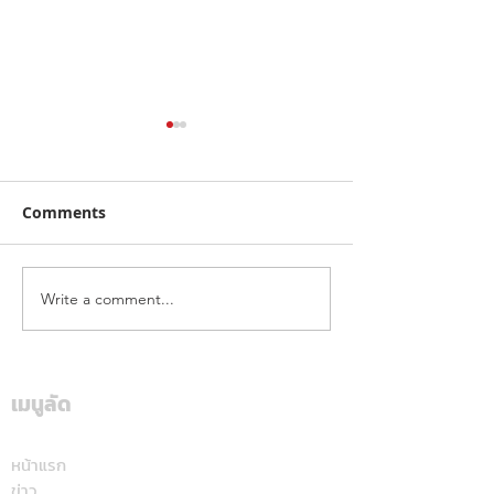
Comments
Write a comment...
คาลเท็กซ์ ได้รับการรับรอง
เดือดทะลุเกาะลอ
หัวจ่ายเชื้อเพลิงมาตรฐาน
นักบิด "ฮอนด้า เ
ระดับสีทอง สะท้อนคุณภาพ
แลนด์" จัดเต็มสูบ
การบริการ ตอกย้ำความ
เดียม ศึก ARRC ส
เมนูลัด
มั่นใจทุกการเติม
มัลดาลิกา
หน้าแรก
ข่าว