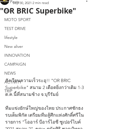
All Posts
Sep 30, 2021
2 min read
"OR BRIC Superbike"
ALL
MOTO SPORT
TEST DRIVE
lifestyle
New aliver
INNOVATION
CAMPAIGN
NEWS
สังเวียนความเร็วระอุ!! "OR BRIC 
ACTIVITY
Superbike" สนาม 2 เดือดยิ่งกว่าเดิม 1-3 
TRIP
ต.ค.นี้ที่สนามช้าง จ.บุรีรัมย์
ทีมแข่งยักษ์ใหญ่ของไทย ประกาศชักธง
รบเต็มพิกัด เตรียมทีมสู้ศึกแห่งศักดิ์ศรีใน
รายการ “โออาร์ บีอาร์ไอซี ซูเปอร์ไบค์ 
2021 สนาม 2”  ขณะ ตนัยศิริ ชาญวิทยา