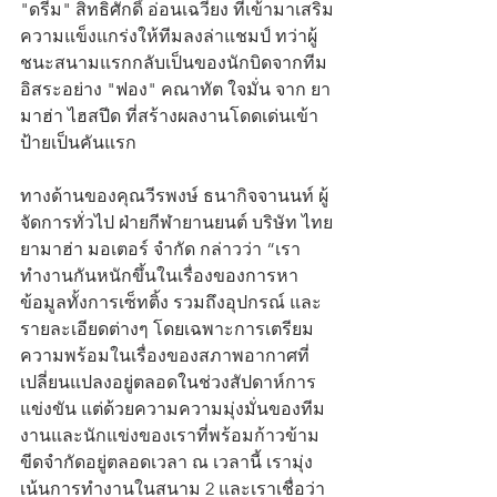
"ดรีม" สิทธิศักดิ์ อ่อนเฉวียง ที่เข้ามาเสริม
ความแข็งแกร่งให้ทีมลงล่าแชมป์ ทว่าผู้
ชนะสนามแรกกลับเป็นของนักบิดจากทีม
อิสระอย่าง "ฟอง" คณาทัต ใจมั่น จาก ยา
มาฮ่า ไฮสปีด ที่สร้างผลงานโดดเด่นเข้า
ป้ายเป็นคันแรก
ทางด้านของคุณวีรพงษ์ ธนากิจจานนท์ ผู้
จัดการทั่วไป ฝ่ายกีฬายานยนต์ บริษัท ไทย
ยามาฮ่า มอเตอร์ จำกัด กล่าวว่า “เรา
ทำงานกันหนักขึ้นในเรื่องของการหา
ข้อมูลทั้งการเซ็ทติ้ง รวมถึงอุปกรณ์ และ
รายละเอียดต่างๆ โดยเฉพาะการเตรียม
ความพร้อมในเรื่องของสภาพอากาศที่
เปลี่ยนแปลงอยู่ตลอดในช่วงสัปดาห์การ
แข่งขัน แต่ด้วยความความมุ่งมั่นของทีม
งานและนักแข่งของเราที่พร้อมก้าวข้าม
ขีดจำกัดอยู่ตลอดเวลา ณ เวลานี้ เรามุ่ง
เน้นการทำงานในสนาม 2 และเราเชื่อว่า