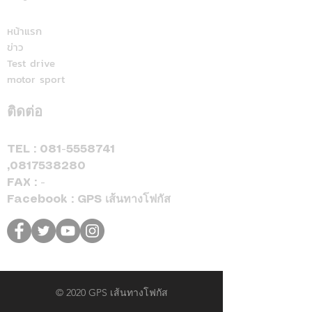
มั่นใจทุกการเติม
มัลดาลิกา
หน้าแรก
ข่าว
Test drive
motor sport
ติดต่อ
TEL :
081-5558741
,
0817538280
FAX : -
Facebook : GPS เส้นทางโฟกัส
© 2020 GPS เส้นทางโฟกัส