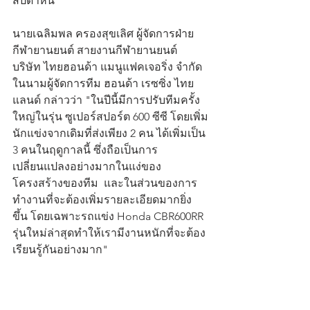
สัปดาห์นี้
นายเฉลิมพล ครองสุขเลิศ ผู้จัดการฝ่าย
กีฬายานยนต์ สายงานกีฬายานยนต์ 
บริษัท ไทยฮอนด้า แมนูแฟคเจอริ่ง จำกัด  
ในนามผู้จัดการทีม ฮอนด้า เรซซิ่ง ไทย
แลนด์ กล่าวว่า "ในปีนี้มีการปรับทีมครั้ง
ใหญ่ในรุ่น ซูเปอร์สปอร์ต 600 ซีซี โดยเพิ่ม
นักแข่งจากเดิมที่ส่งเพียง 2 คน ได้เพิ่มเป็น 
3 คนในฤดูกาลนี้ ซึ่งถือเป็นการ
เปลี่ยนแปลงอย่างมากในแง่ของ
โครงสร้างของทีม  และในส่วนของการ
ทำงานที่จะต้องเพิ่มรายละเอียดมากยิ่ง
ขึ้น โดยเฉพาะรถแข่ง Honda CBR600RR 
รุ่นใหม่ล่าสุดทำให้เรามีงานหนักที่จะต้อง
เรียนรู้กันอย่างมาก"