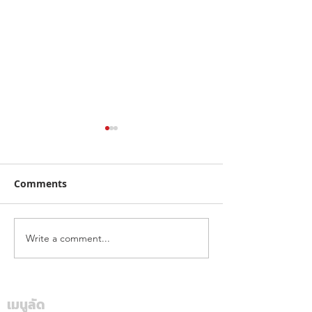
Comments
Write a comment...
คาลเท็กซ์ ได้รับการรับรอง
เดือดทะลุเกาะลอ
หัวจ่ายเชื้อเพลิงมาตรฐาน
นักบิด "ฮอนด้า เ
ระดับสีทอง สะท้อนคุณภาพ
แลนด์" จัดเต็มสูบ
การบริการ ตอกย้ำความ
เดียม ศึก ARRC ส
เมนูลัด