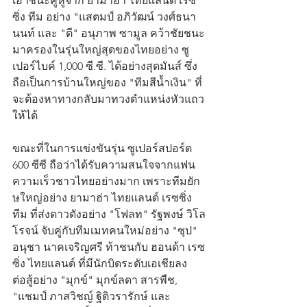
เอาชนะคู่หูจาก ยามาฮ่า ไทยแลนด์ เรซ
ซิ่ง ทีม อย่าง "แสตมป์ อภิวัฒน์ วงศ์ธนา
นนท์ และ "ตี" อนุภาพ ซามูล คว้าชัยชนะ
มาครองในรุ่นใหญ่สุดของไทยอย่าง ซู
เปอร์ไบค์ 1,000 ซี.ซี. ได้อย่างสุดมันส์ ซึ่ง
ถือเป็นการบ้านใหญ่ของ "ทีมสีน้ำเงิน" ที่
จะต้องหาทางกลับมาทวงตำแหน่งหัวแถว
ให้ได้
ขณะที่ในการแข่งขันรุ่น ซูเปอร์สปอร์ต 
600 ซีซี ถือว่าได้รับความสนใจจากแฟน
ความเร็วชาวไทยอย่างมาก เพราะทีมยัก
ษใหญ่อย่าง ยามาฮ่า ไทยแลนด์ เรซซิ่ง 
ทีม ที่ส่งดาวดังอย่าง "โฟลท" รัฐพงษ์ วิโล
โรจน์ จับคู่กับทีมเมทคนใหม่อย่าง "ซุป" 
อนุชา นาคเจริญศรี ท้าชนกับ ฮอนด้า เรซ
ซิ่ง ไทยแลนด์ ที่มีนักบิดระดับเอเชียลง
ต่อสู้อย่าง "มุกข์" มุกข์ลดา สารพืช, 
"แชมป์ ภาสวิชญ์ ฐิติวรารักษ์ และ 