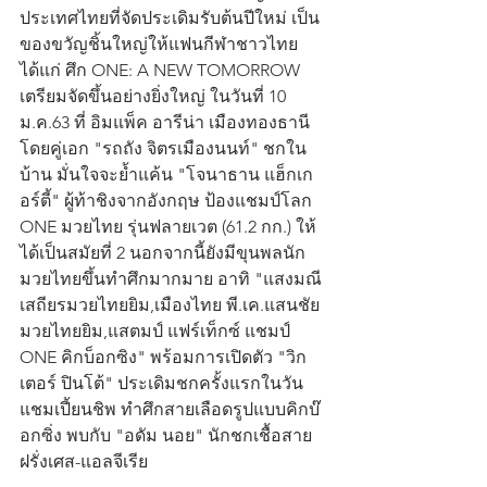
ประเทศไทยที่จัดประเดิมรับต้นปีใหม่ เป็น
ของขวัญชิ้นใหญ่ให้แฟนกีฬาชาวไทย 
ได้แก่ ศึก ONE: A NEW TOMORROW 
เตรียมจัดขึ้นอย่างยิ่งใหญ่ ในวันที่ 10 
ม.ค.63 ที่ อิมแพ็ค อารีน่า เมืองทองธานี 
โดยคู่เอก "รถถัง จิตรเมืองนนท์" ชกใน
บ้าน มั่นใจจะย้ำแค้น "โจนาธาน แฮ็กเก
อร์ตี้" ผู้ท้าชิงจากอังกฤษ ป้องแชมป์โลก 
ONE มวยไทย รุ่นฟลายเวต (61.2 กก.) ให้
ได้เป็นสมัยที่ 2 นอกจากนี้ยังมีขุนพลนัก
มวยไทยขึ้นทำศึกมากมาย อาทิ "แสงมณี 
เสถียรมวยไทยยิม,เมืองไทย พี.เค.แสนชัย
มวยไทยยิม,แสตมป์ แฟร์เท็กซ์ แชมป์ 
ONE คิกบ็อกซิง" พร้อมการเปิดตัว "วิก
เตอร์ ปินโต้" ประเดิมชกครั้งแรกในวัน
แชมเปี้ยนชิพ ทำศึกสายเลือดรูปแบบคิกบ๊
อกซิ่ง พบกับ "อดัม นอย" นักชกเชื้อสาย
ฝรั่งเศส-แอลจีเรีย