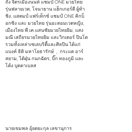
ถัง จิตรเมืองนนท์ แชมป์ ONE มวยไทย 
รุ่นฟลายเวต, โจนาธาน แฮ็กเกอร์ตี ผู้ท้า
ชิง, แสตมป์ แฟร์เท็กซ์ แชมป์ ONE คิกบ็
อกซิง และ มวยไทย รุ่นอะตอมเวตหญิง, 
เมืองไทย พี.เค.แสนชัยมวยไทยยิม, แสง
มณี เสถียรมวยไทยยิม และวิกเตอร์ ปินโต 
รวมทั้งเหล่าเซเลบริตี้และศิลปิน ได้แก่ 
แบงค์ ธิติ มหาโยธารักษ์  ,  กระแต อาร์
สยาม, ไต้ฝุ่น กนกฉัตร, บิ๊ก ทองภูมิ และ
โต้ง บุดดาเบลส 
นายเขมพล อุ้ยตยะกุล เลขานุการ