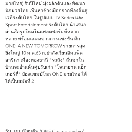
มวยไทย) รับปีใหม่ มุ่งผลักดันและพัฒนา
นักมวยไทย เฟ้นหาช้างเผือกจากท้องถิ่นสู่
เวทีระดับโลก ในรูปแบบ TV Series และ 
Sport Entertainment ระดับโลก นำเสนอ
ผ่านสื่อรูปใหม่ในแพลตฟอร์มที่หลาก
หลาย พร้อมแถลงข่าวการแข่งขัน ศึก 
ONE: A NEW TOMORROW รายการสุด
ยิ่งใหญ่ 10 ม.ค.63 เขย่าสังเวียนอิมแพ็ค 
อารีน่า เมืองทองธานี "รถถัง" ลั่นชกใน
บ้านจะย้ำแค้นคู่ปรับเก่า "โจนาธาน แฮ็ก
เกอร์ตี้" ป้องแชมป์โลก ONE มวยไทย ให้
ได้เป็นสมัยที่ 2
วัน แชมเปียนชิพ (ONE Championship) 