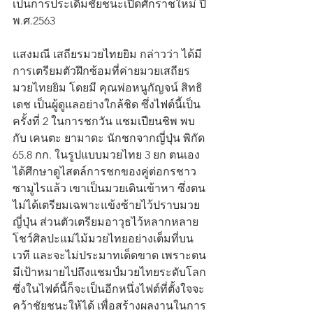
เป็นการประเดิมชัยชนะเปิดศักราชใหม่ ปี 
พ.ศ.2563
แสงมณี เสถียรมวยไทยยิม กล่าวว่า ได้มี
การเตรียมตัวฝึกซ้อมที่ค่ายมวยเสถียร
มวยไทยยิม โดยมี คุณพ่อหนูกัญจน์ สิทธิ
เดช เป็นผู้ดูแลอย่างใกล้ชิด ซึ่งไฟต์นี้เป็น
ครั้งที่ 2 ในการชกวัน แชมเปียนชิพ พบ
กับ เคนตะ ยามาดะ นักชกจากญี่ปุ่น พิกัด 
65.8 กก. ในรูปแบบมวยไทย 3 ยก ตนเอง
ได้ศึกษาดูไสตล์การชกของคู่ต่อกรชาว
ซามูไรแล้ว เขาเป็นมวยเดินเข้าหา ซึ่งตน
ไม่ได้เตรียมเฉพาะแข้งซ้ายไว้ปราบมวย
ญี่ปุ่น ส่วนตัวเตรียมอาวุธไว้หลากหลาย 
โชว์ศิลปะแม่ไม้มวยไทยอย่างเต็มที่บน
เวที และจะไม่ประมาทเด็ดขาด เพราะตน
มีเป้าหมายไปถึงแชมป์มวยไทยระดับโลก 
ซึ่งในไฟต์นี้ก็จะเป็นอีกหนึ่งไฟต์ที่ตั้งใจจะ
คว้าชัยชนะให้ได้ เพื่อสร้างผลงานในการ