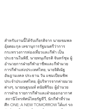
สำหรับงานนี้ได้รับเกียรติจาก นายเขมพล 
อุ้ยตยะกุล เลขานุการรัฐมนตรีว่าการ
กระทรวงการท่องเที่ยวและกีฬา เป็น
ประธานในพิธี, นายทนุเกียรติ จันทร์ชุม ผู้
อำนวยการฝ่ายกีฬาอาชีพและกีฬามวย 
การกีฬาแห่งประเทศไทย, นายจิติณัฐ 
อัษฎามงคล ประธาน วัน แชมเปียนชิพ
ประจำประเทศไทย, ผู้บริหารจากค่ายมวย
ต่างๆ, นายณฐนนท์ ดนัยพิริยะ ผู้อำนวย
การฝ่าย รายการกีฬาและฝ่ายออกอากาศ 
 สถานีโทรทัศน์ไทยรัฐทีวี, นักกีฬาที่ร่วม
ศึก ONE: A NEW TOMORROW ได้แก่ รถ