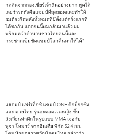
กดดันจากกองเชียร์เจ้าถิ่นอย่างมาก พูดได้
เลยว่ารถถังคือแชมป์ที่สุดยอดและทำให้
ผมต้องรีดพลังทั้งหมดที่มีตั้งแต่ครั้งแรกที่
ได้ชกกัน แต่ตอนนี้ผมกลับมาแล้ว ผม
พร้อมคว่ำตำนานชาวไทยคนนี้และ
กระชากเข็มขัดแชมป์โลกคืนมาให้ได้"
แสตมป์ แฟร์เท็กซ์ แชมป์ ONE คิกบ็อกซิง 
และ มวยไทย รุ่นอะตอมเวตหญิง ขึ้น
สังเวียนทำศึกในรูปแบบ MMA เจอกับ 
พูจา โทมาร์ จากอินเดีย พิกัด 52.4 กก. 
โดย นักชกสาวขวัญใจคนไทย กล่าวว่า 