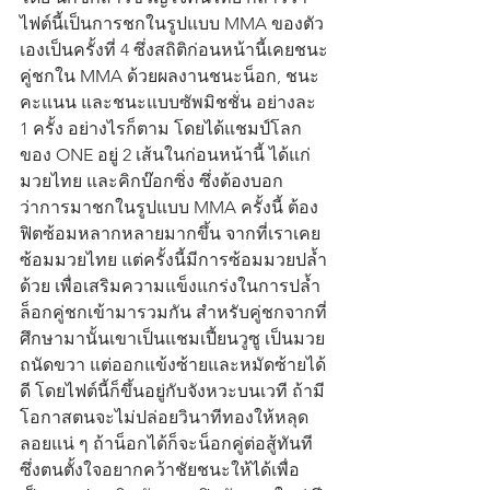
ไฟต์นี้เป็นการชกในรูปแบบ MMA ของตัว
เองเป็นครั้งที่ 4 ซึ่งสถิติก่อนหน้านี้เคยชนะ
คู่ชกใน MMA ด้วยผลงานชนะน็อก, ชนะ
คะแนน และชนะแบบซัพมิชชั่น อย่างละ 
1 ครั้ง อย่างไรก็ตาม โดยได้แชมป์โลก
ของ ONE อยู่ 2 เส้นในก่อนหน้านี้ ได้แก่ 
มวยไทย และคิกบ๊อกซิ่ง ซึ่งต้องบอก
ว่าการมาชกในรูปแบบ MMA ครั้งนี้ ต้อง
ฟิตซ้อมหลากหลายมากขึ้น จากที่เราเคย
ซ้อมมวยไทย แต่ครั้งนี้มีการซ้อมมวยปล้ำ
ด้วย เพื่อเสริมความแข็งแกร่งในการปล้ำ
ล็อกคู่ชกเข้ามารวมกัน สำหรับคู่ชกจากที่
ศึกษามานั้นเขาเป็นแชมเปี้ยนวูซู เป็นมวย
ถนัดขวา แต่ออกแข้งซ้ายและหมัดซ้ายได้
ดี โดยไฟต์นี้ก็ขึ้นอยู่กับจังหวะบนเวที ถ้ามี
โอกาสตนจะไม่ปล่อยวินาทีทองให้หลุด
ลอยแน่ ๆ ถ้าน็อกได้ก็จะน็อกคู่ต่อสู้ทันที 
ซึ่งตนตั้งใจอยากคว้าชัยชนะให้ได้เพื่อ