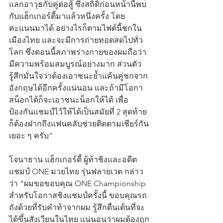
แลกอาวุธกับคู่ต่อสู้ ซึ่งสถิติก่อนหน้านี้พบ
กับแฮ็กเกอร์ตี้มาแล้วหนึ่งครั้ง โดย
คะแนนมาได้ อย่างไรก็ตามไฟต์นี้ชกใน
เมืองไทย และจะมีการถ่ายทอดสดไปทั่ว
โลก ซึ่งตอนนี้สภาพร่างกายของผมถือว่า
มีความพร้อมสมบูรณ์อย่างมาก ส่วนตัว
รู้สึกมั่นใจว่าต้องเอาชนะย้ำแค้นคู่ชกจาก
อังกฤษได้อีกครั้งแน่นอน และถ้ามีโอกา
สน็อกได้ก็จะเอาชนะน็อกให้ได้ เพื่อ
ป้องกันแชมป์ไว้ให้ได้เป็นสมัยที่ 2 สุดท้าย
ก็ต้องฝากถึงแฟนคลับช่วยติดตามเชียร์กัน
เยอะ ๆ ครับ"
โจนาธาน แฮ็กเกอร์ตี้ ผู้ท้าชิงและอดีต
แชมป์ ONE มวยไทย รุ่นฟลายเวต กล่าว
ว่า "ผมขอขอบคุณ ONE Championship 
สำหรับโอกาสชิงแชมป์ครั้งนี้ ขอบคุณรถ
ถังด้วยที่รับคำท้าจากผม รู้สึกตื่นเต้นที่จะ
ได้ขึ้นสังเวียนในไทย แน่นอนว่าผมต้องถูก