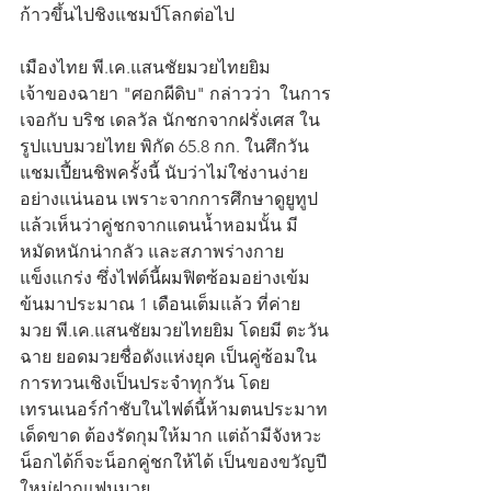
ก้าวขึ้นไปชิงแชมป์โลกต่อไป
เมืองไทย พี.เค.แสนชัยมวยไทยยิม 
เจ้าของฉายา "ศอกผีดิบ" กล่าวว่า  ในการ
เจอกับ บริช เดลวัล นักชกจากฝรั่งเศส ใน
รูปแบบมวยไทย พิกัด 65.8 กก. ในศึกวัน
แชมเปี้ยนชิพครั้งนี้ นับว่าไม่ใช่งานง่าย
อย่างแน่นอน เพราะจากการศึกษาดูยูทูป
แล้วเห็นว่าคู่ชกจากแดนน้ำหอมนั้น มี
หมัดหนักน่ากลัว และสภาพร่างกาย
แข็งแกร่ง ซึ่งไฟต์นี้ผมฟิตซ้อมอย่างเข้ม
ข้นมาประมาณ 1 เดือนเต็มแล้ว ที่ค่าย
มวย พี.เค.แสนชัยมวยไทยยิม โดยมี ตะวัน
ฉาย ยอดมวยชื่อดังแห่งยุค เป็นคู่ซ้อมใน
การทวนเชิงเป็นประจำทุกวัน โดย
เทรนเนอร์กำชับในไฟต์นี้ห้ามตนประมาท
เด็ดขาด ต้องรัดกุมให้มาก แต่ถ้ามีจังหวะ
น็อกได้ก็จะน็อกคู่ชกให้ได้ เป็นของขวัญปี
ใหม่ฝากแฟนมวย