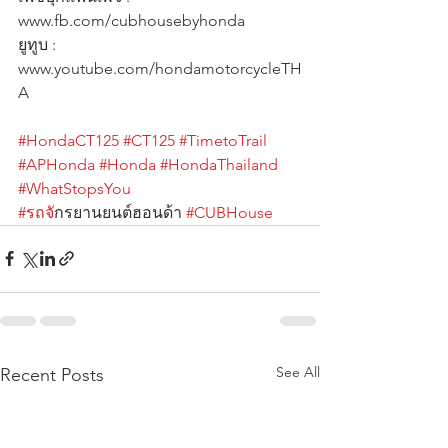
www.fb.com/cubhousebyhonda
ยูทูบ : 
www.youtube.com/hondamotorcycleTH
A
#HondaCT125
#CT125
#TimetoTrail
#APHonda
#Honda
#HondaThailand
#WhatStopsYou
#รถจ
ักรยานยนต์ฮอนด้า 
#CUBHouse
See All
Recent Posts