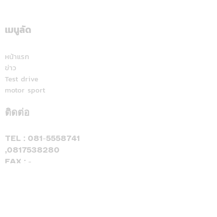
พนม" เลือก DEEPAL S05
หลัง ชู Honda 1
BEV MAX เลิกตามหาช้าง
นำทัพ เปิดตัวรถ
เมื่อพบ EV คู่ใจคันใหม่ที่
จักรยานยนต์ใหม่ 
เมนูลัด
ตอบโจทย์ไลฟ์สไตล์ทุก
องศา
หน้าแรก
ข่าว
Test drive
motor sport
ติดต่อ
TEL :
081-5558741
,
0817538280
FAX : -
Facebook : GPS เส้นทางโฟกัส