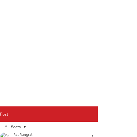
Post
All Posts
Rat Rungrat