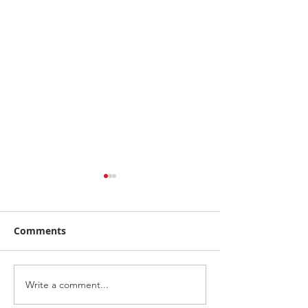
Comments
Write a comment...
จากคิวบู๊สู่คิวรับรถ! "จา
ไทยฮอนด้า พร้อมล