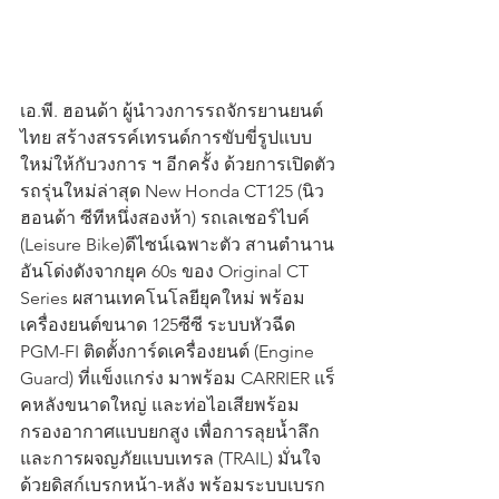
เอ.พี. ฮอนด้า ผู้นำวงการรถจักรยานยนต์
ไทย สร้างสรรค์เทรนด์การขับขี่รูปแบบ
ใหม่ให้กับวงการ ฯ อีกครั้ง ด้วยการเปิดตัว
รถรุ่นใหม่ล่าสุด New Honda CT125 (นิว 
ฮอนด้า ซีทีหนึ่งสองห้า) รถเลเชอร์ไบค์ 
(Leisure Bike)ดีไซน์เฉพาะตัว สานตำนาน
อันโด่งดังจากยุค 60s ของ Original CT 
Series ผสานเทคโนโลยียุคใหม่ พร้อม
เครื่องยนต์ขนาด 125ซีซี ระบบหัวฉีด 
PGM-FI ติดตั้งการ์ดเครื่องยนต์ (Engine 
Guard) ที่แข็งแกร่ง มาพร้อม CARRIER แร็
คหลังขนาดใหญ่ และท่อไอเสียพร้อม
กรองอากาศแบบยกสูง เพื่อการลุยน้ำลึก
และการผจญภัยแบบเทรล (TRAIL) มั่นใจ
ด้วยดิสก์เบรกหน้า-หลัง พร้อมระบบเบรก