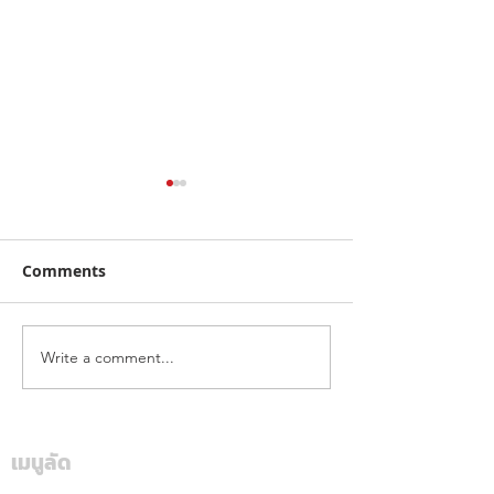
Comments
Write a comment...
คาลเท็กซ์ ได้รับการรับรอง
เดือดทะลุเกาะลอ
หัวจ่ายเชื้อเพลิงมาตรฐาน
นักบิด "ฮอนด้า เ
ระดับสีทอง สะท้อนคุณภาพ
แลนด์" จัดเต็มสูบ
การบริการ ตอกย้ำความ
เดียม ศึก ARRC ส
เมนูลัด
มั่นใจทุกการเติม
มัลดาลิกา