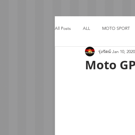
All Posts
ALL
MOTO SPORT
รุ่งรัตน์
Jan 10, 2020
ACTIVITY
TRIP
Moto GP 