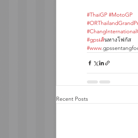
#ThaiGP
#MotoGP
#ORThailandGrandPr
#ChangInternationalC
#gpsเส
้นทางโฟกัส          
#www
.gpssentangfo
Recent Posts