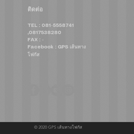
Revo
Game On, Deal On” ร่วม
ติดต่อ
สุรา
เชียร์ไทย คว้าชัย ASEAN
สปอร
Hyundai Cup™ 2026 พร้อม
TEL : 081-5558741
ดีลแรงลดสูงสุด 500,000
,0817538280
บาท(1) จองและรับรถภายใน
FAX : -
วันที่ 31 สิงหาคม 2569 เท่านั้น
Facebook : GPS เส้นทาง
โฟกัส
© 2020 GPS เส้นทางโฟกัส