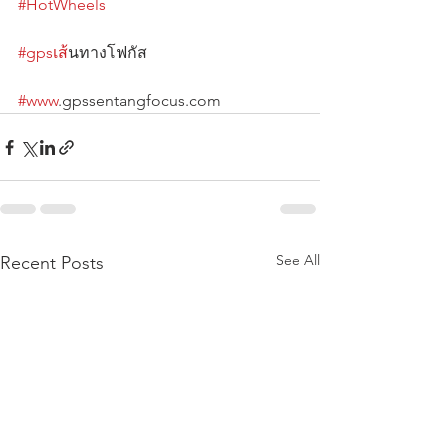
#HotWheels
#gpsเส
้นทางโฟกัส                                      
#www
.gpssentangfocus.com
See All
Recent Posts