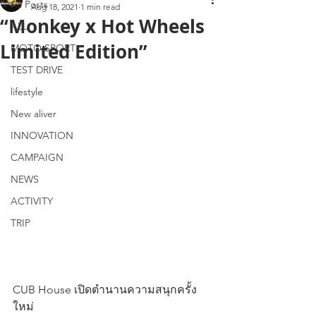
All Posts
Aug 18, 2021
1 min read
“Monkey x Hot Wheels
ALL
Limited Edition”
MOTO SPORT
TEST DRIVE
lifestyle
New aliver
INNOVATION
CAMPAIGN
NEWS
ACTIVITY
TRIP
CUB House เปิดตำนานความสนุกครั้ง
ใหม่