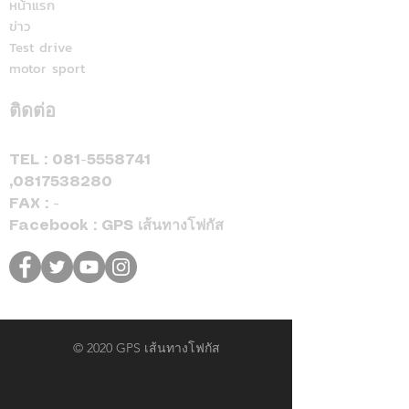
Cup™ 2026 พร้อมดีลแรง
หน้าแรก
ข่าว
ลดสูงสุด 500,000 บาท(1)
Test drive
จองและรับรถภายในวันที่
motor sport
31 สิงหาคม 2569 เท่านั้น
ติดต่อ
TEL :
081-5558741
,
0817538280
FAX : -
Facebook : GPS เส้นทางโฟกัส
© 2020 GPS เส้นทางโฟกัส