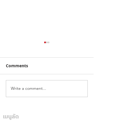
Comments
Write a comment...
ฮุนไดขนทัพครบไลน์อัพลง
โตโยต้า ระเบิดค
สนาม ส่งแคมเปญ
สนั่นใต้! ปิดฉา
“Hyundai Game On,
“Hilux Revo Ra
Mania 2026”
Deal On” ร่วมเชียร์ไทย
เมนูลัด
สุราษฎร์ธานี แฟ
คว้าชัย ASEAN Hyundai
สปอร์ตแห่ร่วมง