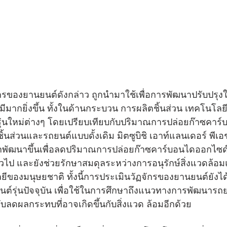
กรของยานยนต์ดังกล่าว ถูกนำมาใช้เพื่อการพัฒนาปรับปรุง
้มีมากยิ่งขึ้น ทั้งในด้านกระบวน การผลิตชิ้นส่วน เทคโนโล
รุ่นใหม่ต่างๆ โดยเปรียบเทียบกับปริมาณการปล่อยก๊าซคาร
ส่วนและรถยนต์แบบดั้งเดิม มิตซูบิชิ เอาท์แลนเดอร์ พีเอชอ
กพัฒนาขึ้นเพื่อลดปริมาณการปล่อยก๊าซคาร์บอนไดออกไซด์ใ
่วไป และยังช่วยรักษาสมดุลระหว่างการอนุรักษ์สิ่งแวดล้
ีของมนุษยชาติ ทั้งนี้การประเมินวัฏจักรของยานยนต์ยังได
์รุ่นปัจจุบัน เพื่อใช้ในการศึกษาถึงแนวทางการพัฒนารถยน
บลดผลกระทบที่อาจเกิดขึ้นกับสิ่งแวด ล้อมอีกด้วย