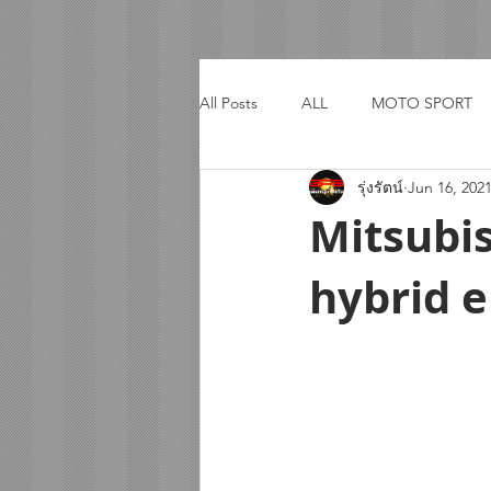
All Posts
ALL
MOTO SPORT
รุ่งรัตน์
Jun 16, 202
ACTIVITY
TRIP
Mitsubis
hybrid e