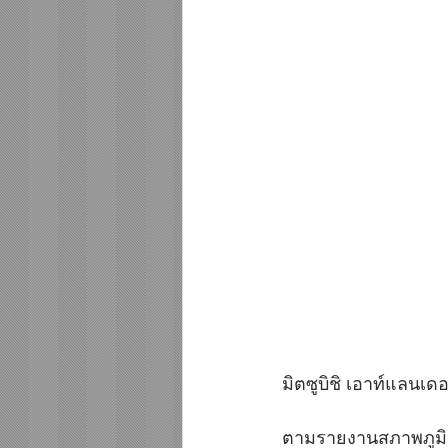
มิตซูบิชิ เอาท์แลนเดอ
ตามรายงานสภาพภูมิอา