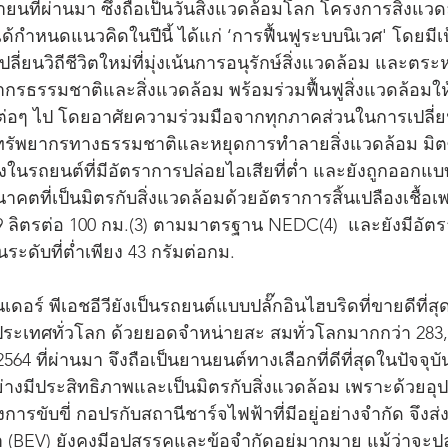
นายนที่ผ่านมา ซึ่งถือเป็นวันสิ่งแวดล้อมโลก โครงการสิ่งแว
้กำหนดแนวคิดในปีนี้ ได้แก่ ‘การฟื้นฟูระบบนิเวศ' โดยมีเ
ปลี่ยนวิถีชีวิตใหม่ที่มุ่งเน้นการอนุรักษ์สิ่งแวดล้อม และตร
กรธรรมชาติและสิ่งแวดล้อม พร้อมร่วมฟื้นฟูสิ่งแวดล้อมให้
ต่อๆ ไป โดยอาศัยความร่วมมือจากทุกภาคส่วนในการเปลี่ยน
้ทรัพยากรทางธรรมชาติและหยุดการทำลายสิ่งแวดล้อม มิตซ
นึ่งในรถยนต์ที่มีอัตราการปล่อยไอเสียที่ต่ำ และยังถูกออกแบ
ตที่เป็นมิตรกับสิ่งแวดล้อมด้วยอัตราการสิ้นเปลืองเชื้อเพล
1.9 ลิตรต่อ 100 กม.(3) ตามมาตรฐาน NEDC(4)  และยังมีอัต
ะดับที่ต่ำเพียง 43 กรัมต่อกม.
แลนเดอร์ พีเอชอีวียังเป็นรถยนต์แบบปลั๊กอินไฮบริดที่ขายดีที่สุ
ระเทศทั่วโลก ด้วยยอดจำหน่ายสะ สมทั่วโลกมากกว่า 283,000
64 ที่ผ่านมา จึงถือเป็นยานยนต์ทางเลือกที่ดีที่สุดในปัจจุ
อย่างมีประสิทธิภาพและเป็นมิตรกับสิ่งแวดล้อม เพราะด้วยอ
รขับขี่ กอปรกับสถานีชาร์จไฟฟ้าที่มีอยู่อย่างจำกัด จึงส่
า (BEV) ยังคงมีอุปสรรคและข้อจำกัดอยู่มากมาย แม้ว่า