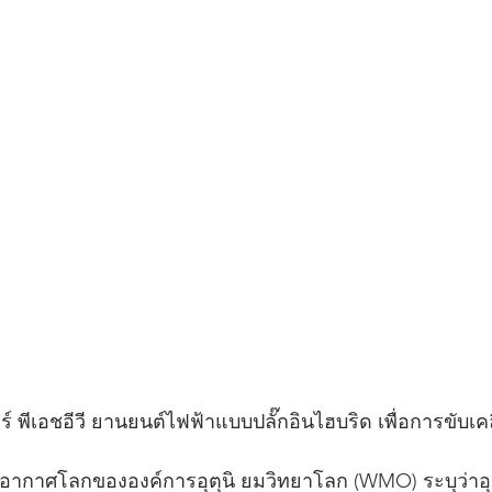
ร์ พีเอชอีวี ยานยนต์ไฟฟ้าแบบปลั๊กอินไฮบริด เพื่อการขับเคลื่
กาศโลกขององค์การอุตุนิ ยมวิทยาโลก (WMO) ระบุว่าอุณห