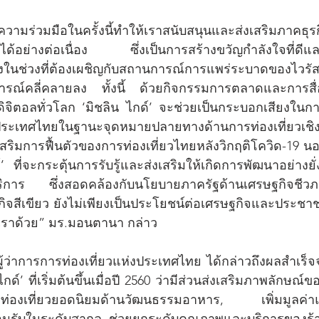
ามร่วมมือในครั้งนี้ทำให้เราสนับสนุนและส่งเสริมภาคธุ
ได้อย่างต่อเนื่อง ซึ่งเป็นการสร้างขวัญกำลังใจที่ดีและ
ั้งในช่วงที่ต้องเผชิญกับสถานการณ์การแพร่ระบาดของไว
ารณ์คลี่คลายลง ทั้งนี้ ด้วยกิจกรรมการตลาดและการสื่อ
ื่อดิจิตอลทั่วโลก ‘มิชลิน ไกด์’ จะช่วยเป็นกระบอกเสียงใน
ประเทศไทยในฐานะจุดหมายปลายทางด้านการท่องเที่ยวเชิ
ริมการฟื้นตัวของการท่องเที่ยวไทยหลังวิกฤติโควิด-19 นอก
’ ที่จะกระตุ้นการรับรู้และส่งเสริมให้เกิดการพัฒนาอย่างยั
ิการ ซึ่งสอดคล้องกับนโยบายภาครัฐด้านเศรษฐกิจชี
ิจสีเขียว ยังไม่เพียงเป็นประโยชน์ต่อเศรษฐกิจและประช
งเราด้วย” มร.มอนตานา กล่าว
 ผู้ว่าการการท่องเที่ยวแห่งประเทศไทย ได้กล่าวถึงผลสำเร
กด์’ ที่เริ่มต้นขึ้นเมื่อปี 2560 ว่ามีส่วนส่งเสริมภาพลักษ
งท่องเที่ยวยอดนิยมด้านวัฒนธรรมอาหาร, เพิ่มมูลค่
ยอมรับในระดับสากล, ช่วยยกระดับคุณภาพและบริการของร้