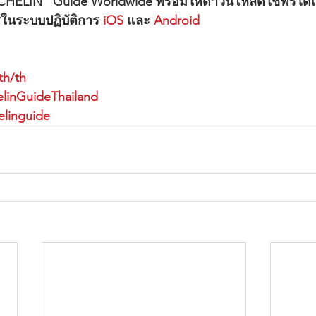
CHELIN   Guide Worldwide พร้อมให้ดาวน์โหลดใช้ฟรีได้แ
รในระบบปฏิบัติการ 
iOS
 และ 
Android
th/th
linGuideThailand
elinguide