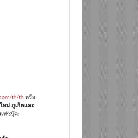
.com/th/th
หรือ
ใหม่ ภูเก็ตและ
เฟซบุ๊ค: 