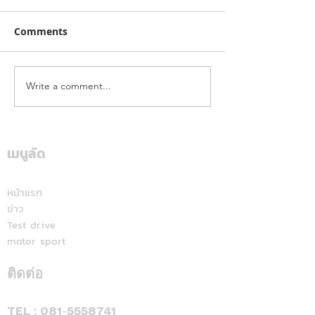
Comments
Write a comment...
คาลเท็กซ์ ได้รับการรับรอง
เดือดทะลุเกาะลอ
หัวจ่ายเชื้อเพลิงมาตรฐาน
นักบิด "ฮอนด้า เ
ระดับสีทอง สะท้อนคุณภาพ
แลนด์" จัดเต็มสูบ
การบริการ ตอกย้ำความ
เดียม ศึก ARRC ส
เมนูลัด
มั่นใจทุกการเติม
มัลดาลิกา
หน้าแรก
ข่าว
Test drive
motor sport
ติดต่อ
TEL :
081-5558741