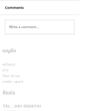
Comments
Write a comment...
คาลเท็กซ์ ได้รับการรับรอง
เดือดทะลุเกาะลอ
หัวจ่ายเชื้อเพลิงมาตรฐาน
นักบิด "ฮอนด้า เ
ระดับสีทอง สะท้อนคุณภาพ
แลนด์" จัดเต็มสูบ
การบริการ ตอกย้ำความ
เดียม ศึก ARRC ส
เมนูลัด
มั่นใจทุกการเติม
มัลดาลิกา
หน้าแรก
ข่าว
Test drive
motor sport
ติดต่อ
TEL :
081-5558741