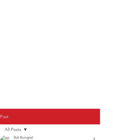
Post
All Posts
Rat Rungrat