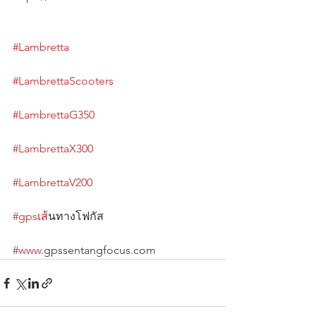
#Lambretta
#LambrettaScooters
#LambrettaG350
#LambrettaX300
#LambrettaV200
#gpsเส
้นทางโฟกัส                                      
#www
.gpssentangfocus.com