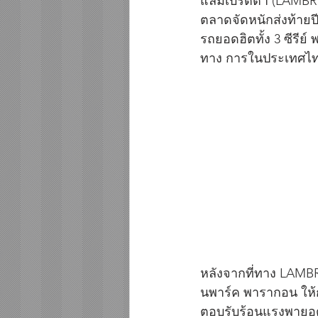
แลมเบรตต้า (LAMBRET
ตลาดจัดหนักส่งท้ายป
รถยอดฮิตทั้ง 3 ซีรีย
ทาง การในประเทศไ
หลังจากที่ทาง LAMB
นพาร์ค พารากอน ให้กล
ตอบรับร้อนแรงพายอดจ