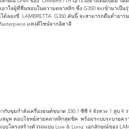
กลักษณ์ DNA ของ  LAMBRETTA เอาไว้อย่างเต็มเปี่ยม โดด
เอาใจผู้ที่ชื่นชอบในความคลาสสิก ซึ่ง G350 จะเข้ามาเป็นรุ่
ได้ลองขี่  LAMBRETTA  G350 คันนี้ จะสามารถดื่มด่ำอารมณ์
asterpiece แห่งดีไซน์จากอิตาลี 
บขุมกำลังเครื่องยนต์ขนาด 330.1 ซีซี 4 จังหวะ 1 สูบ 4 วา
ความสมูท ตอบโจทย์สายคลาสสิกสุดชิค  พร้อมระบบระบายควา
แบบโครงสร้างตัวรถแบบ Low & Long  เอกลักษณ์ของ L