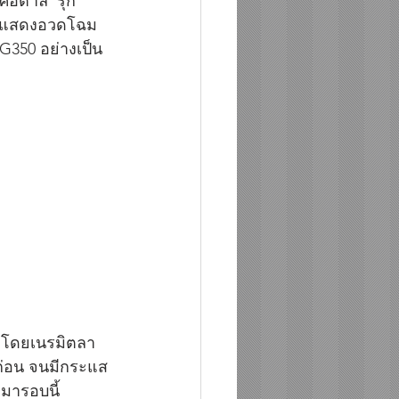
อิตาลี  รุก
จัดแสดงอวดโฉม
 G350 อย่างเป็น
ี โดยเนรมิตลา
์ก่อน จนมีกระแส
มารอบนี้  