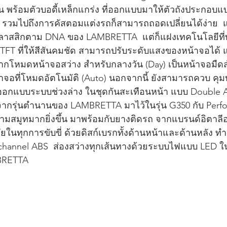
จจุบัน พร้อมตัวบอดี้เหล็กแกร่ง ที่ออกแบบมาให้ตัวถังประกอบแบ
ิส รวมไปถึงการคัสตอมแต่งรถก็สามารถถอดเปลี่ยนได้ง่าย  
คลาสสิกตาม DNA ของ LAMBRETTA  แต่ก็แฝงเทคโนโลยีที่ท
TFT ที่ให้สีสันคมชัด สามารถปรับระดับแสงของหน้าจอได้ แล
กโหมดหน้าจอสว่าง สำหรับกลางวัน (Day) เป็นหน้าจอมืด
่หน้าจอที่โหมดอัตโนมัติ (Auto) นอกจากนี้ ยังสามารถควบ ค
ออกแบบระบบช่วงล่าง ในชุดกันสะเทือนหน้า แบบ Double A
ากรุ่นตำนานของ LAMBRETTA มาไว้ในรุ่น G350 กับ Perfor
มสมูทมากยิ่งขึ้น มาพร้อมกับยางติดรถ จากแบรนด์อิตาลีอย่
ในทุกการขับขี่ ด้วยดิสก์เบรกทั้งด้านหน้าและด้านหลัง ท
hannel ABS  ส่องสว่างทุกเส้นทางด้วยระบบไฟแบบ LED ในด
BRETTA 