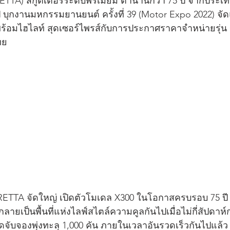
TA) สกู๊ตเตอร์ระดับพรีเมียม ตำนานกว่า 75 ปี จากประเทศ
ี บุกงานมหกรรมยานยนต์ ครั้งที่ 39 (Motor Expo 2022) 
์ พร้อมไฮไลท์ สุดเซอร์ไพรส์กับการประกาศราคาจำหน่ายรุ่น
ทย
RETTA จัดใหญ่ เปิดตัวโมเดล X300 ในโอกาสครบรอบ 75 ป
ายเป็นพื้นที่แห่งไลฟ์สไตล์ความคูลกันไปเมื่อไม่กี่สัปดาห
ับจองพุ่งทะลุ 1,000 คัน ภายในเวลาอันรวดเร็วกันไปแล้ว 