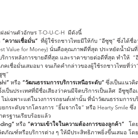
ผ่านตัวอักษร T-O-U-C-H  มีดังนี้
อ
 “ความเชื่อมั่น” 
 ที่ผู้ใช้รถชาวไทยมีให้กับ “อีซูซุ” ซึ่งได้ชื
(Best Value for Money) นั่นคือคุณภาพดีที่สุด ประหยัดน้ำมันที
ารหลังการขายดีที่สุด และราคาขายต่อดีที่สุด ทำให้  “อีซ
ิโภคเชื่อมั่นเสมอมา จนเกิดคำกล่าวของผู้ใช้รถชาวไทยที่ว่า
ูซุ”
hi” 
หรือ
 “วัฒนธรรมการบริการเหนือระดับ”
 ซึ่งเป็นแนว
่งเป็นประเทศที่มีชื่อเสียงว่าคนมีจิตบริการเป็นเลิศ  อีซูซุถื
 ไม่เฉพาะแต่ในวงการรถยนต์เท่านั้น ที่นำวัฒนธรรมการบริก
ยกระดับจากโครงการ “ยิ้มจากใจ” หรือ Hearty Smile ซึ่ง ผู
นมาตรฐานเรียบร้อยแล้ว 
nding”
 หรือ
 “ความเข้าใจในความต้องการของลูกค้า” 
  โดยอ
ภัณฑ์หรือบริการต่าง ๆ ให้มีประสิทธิภาพยิ่งขึ้นเสมอ โ