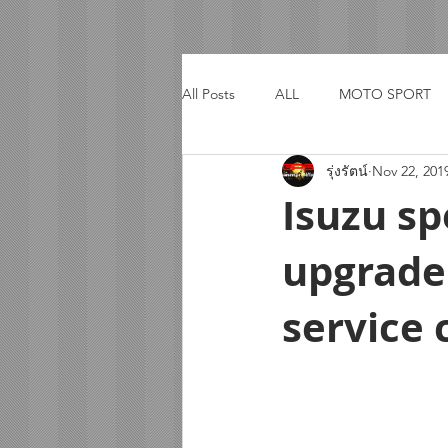
All Posts
ALL
MOTO SPORT
รุ่งรัตน์
Nov 22, 201
ACTIVITY
TRIP
Isuzu sp
upgrade
service 