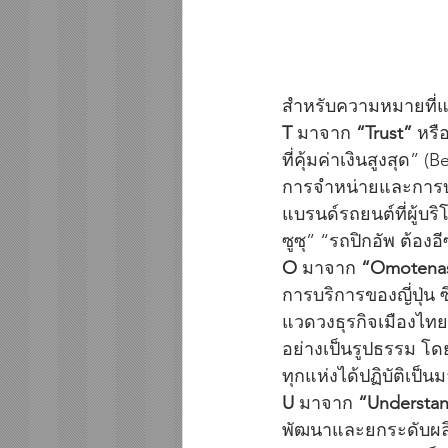
สำหรับความหมายที่แฝง
T
 มาจาก 
“Trust”
 หรื
ที่คุ้มค่าเงินสูงสุด” 
การจำหน่ายและการบริก
แบรนด์รถยนต์ที่ผู้บร
ซูซุ” “รถปิกอัพ ต้องอีซ
O
 มาจาก 
“Omotenas
การบริการของญี่ปุ่น ซึ
แวดวงธุรกิจเมืองไทย
อย่างเป็นรูปธรรม โดย
ทุกแห่งได้ปฏิบัติเป็
U
 มาจาก 
“Understa
พัฒนาและยกระดับผลิต