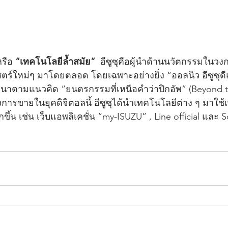
หรือ 
“เทคโนโลยีล้ำสมัย”
  อีซูซุคือผู้นำด้านนวัตกรรมใน
าสตร์ใหม่ๆ มาโดยตลอด โดยเฉพาะอย่างยิ่ง “ออลนิว อีซูซุด
ัฒนาตามแนวคิด “ยนตรกรรมที่เหนือคำว่าปิกอัพ” (Beyond t
การขายในยุคดิจิตอลนี้ อีซูซุได้นำเทคโนโลยีต่าง ๆ มาใช
ึ้น เช่น เว็บแอพลิเคชั่น “my-ISUZU” , Line official และ S