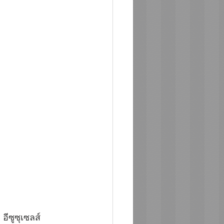
ีซูซุเซลส์ 