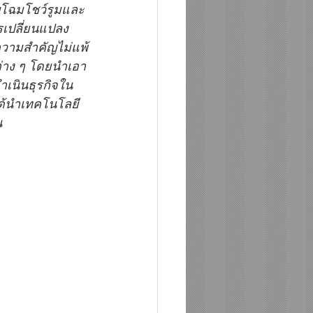
ับโฉมโชว์รูมและ
ารเปลี่ยนแปลง
ห้ความสำคัญไม่แพ้
นต่าง ๆ โดยนำเอา
ำเนินธุรกิจใน
ได้นำเทคโนโลยี
น