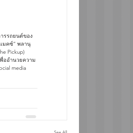
วงการรถยนต์ของ
ีแมคซ์” พลานุ
he Pickup)  
้เพื่ออำนวยความ
ocial media 
See All