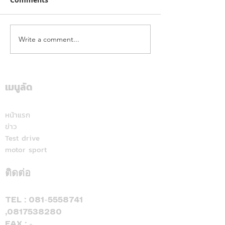
Write a comment...
ฮุนไดขนทัพครบไลน์อัพลง
โตโยต้า ระเบิดค
สนาม ส่งแคมเปญ
สนั่นใต้! ปิดฉา
“Hyundai Game On,
“Hilux Revo Ra
Mania 2026”
Deal On” ร่วมเชียร์ไทย
เมนูลัด
สุราษฎร์ธานี แฟ
คว้าชัย ASEAN Hyundai
สปอร์ตแห่ร่วมง
Cup™ 2026 พร้อมดีลแรง
หน้าแรก
ข่าว
ลดสูงสุด 500,000 บาท(1)
Test drive
จองและรับรถภายในวันที่
motor sport
31 สิงหาคม 2569 เท่านั้น
ติดต่อ
TEL :
081-5558741
,
0817538280
FAX : -