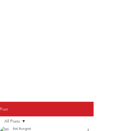
Post
All Posts
Rat Rungrat