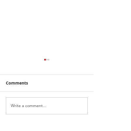
Comments
Write a comment...
จากคิวบู๊สู่คิวรับรถ! "จา
ไทยฮอนด้า พร้อมล
พนม" เลือก DEEPAL S05
หลัง ชู Honda 1
BEV MAX เลิกตามหาช้าง
นำทัพ เปิดตัวรถ