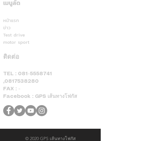
เมื่อพบ EV คู่ใจคันใหม่ที่
จักรยานยนต์ใหม่ 
เมนูลัด
ตอบโจทย์ไลฟ์สไตล์ทุก
องศา
หน้าแรก
ข่าว
Test drive
motor sport
ติดต่อ
TEL :
081-5558741
,
0817538280
FAX : -
Facebook : GPS เส้นทางโฟกัส
© 2020 GPS เส้นทางโฟกัส