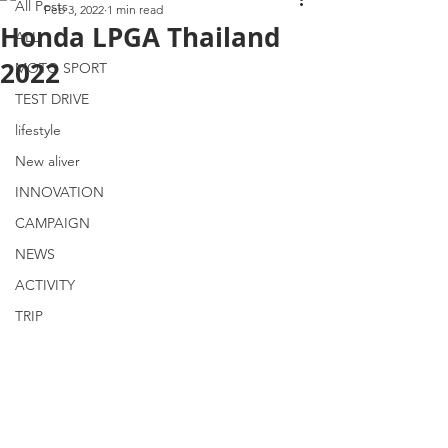
All Posts
Feb 3, 2022
1 min read
Honda LPGA Thailand
ALL
2022
MOTO SPORT
TEST DRIVE
lifestyle
New aliver
INNOVATION
CAMPAIGN
NEWS
ACTIVITY
TRIP