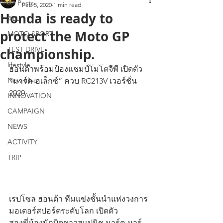
All Posts
Feb 5, 2020
1 min read
Honda is ready to
ALL
protect the Moto GP
MOTO SPORT
TEST DRIVE
championship.
lifestyle
ฮอนด้าพร้อมป้องแชมป์โมโตจีพี เปิดตัว 
New aliver
“มาร์ค-อเล็กซ์” ควบ RC213V เวอร์ชั่น 
2020
INNOVATION
CAMPAIGN
NEWS
ACTIVITY
TRIP
เรปโซล ฮอนด้า ทีมแข่งชั้นนำแห่งวงการ
มอเตอร์สปอร์ตระดับโลก เปิดตัว
สองพี่น้องนักบิดชาวสแปนิช มาร์ค มาร์