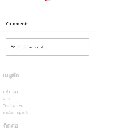
Comments
Write a comment...
คาลเท็กซ์ ได้รับการรับรอง
เดือดทะลุเกาะลอ
หัวจ่ายเชื้อเพลิงมาตรฐาน
นักบิด "ฮอนด้า เ
ระดับสีทอง สะท้อนคุณภาพ
แลนด์" จัดเต็มสูบ
การบริการ ตอกย้ำความ
เดียม ศึก ARRC ส
เมนูลัด
มั่นใจทุกการเติม
มัลดาลิกา
หน้าแรก
ข่าว
Test drive
motor sport
ติดต่อ