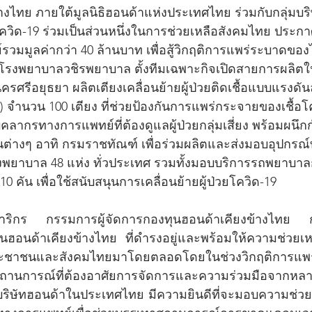
างไทย ภายใต้มูลนิธิฮอนด้าแห่งประเทศไทย ร่วมกับกลุ่มบร
วิด-19 ร่วมเป็นส่วนหนึ่งในการช่วยเหลือสังคมไทย ประก
วมมูลค่ากว่า 40 ล้านบาท เพื่อสู้วิกฤติการแพร่ระบาดของไ
โรงพยาบาลวชิรพยาบาล ตั้งทีมเฉพาะกิจเปิดสายการผลิต
ครศรีอยุธยา ผลิตเตียงเคลื่อนย้ายผู้ป่วยติดเชื้อแบบแรงดั
 จำนวน 100 เตียง ที่ช่วยป้องกันการแพร่กระจายของเชื้อโค
ลากรทางการแพทย์ที่ต้องดูแลผู้ป่วยกลุ่มเสี่ยง พร้อมผนึก
่างๆ อาทิ กรมราชทัณฑ์ เพื่อร่วมผลิตและส่งมอบอุปกรณ์
งพยาบาล 48 แห่ง ทั่วประเทศ รวมทั้งมอบบริการรถพยาบา
 คัน เพื่อใช้สนับสนุนการเคลื่อนย้ายผู้ป่วยโควิด-19 
าริกร กรรมการผู้จัดการกองทุนฮอนด้าเคียงข้างไทย
ฮอนด้าเคียงข้างไทย ที่ดำรงอยู่และพร้อมให้ความช่วยเ
ระชาชนและสังคมไทยมาโดยตลอดโดยในช่วงวิกฤติการแพร่
นสถานการณ์ที่ต้องอาศัยการจัดการและความร่วมมือจากห
มบริษัทฮอนด้าในประเทศไทย มีความยินดีที่จะมอบความช่วยเ