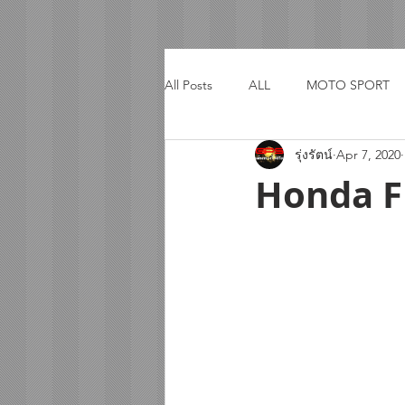
All Posts
ALL
MOTO SPORT
รุ่งรัตน์
Apr 7, 2020
ACTIVITY
TRIP
Honda 