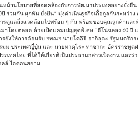
ดินหน้านโยบายที่สอดคล้องกับการพัฒนาประเทศอย่างยั่งยืน
 ร่วมกัน ผูกพัน ยั่งยืน” มุ่งดำเนินธุรกิจเกื้อกูลกันระหว่า
ารดูแลสิ่งแวดล้อมไปพร้อม ๆ กัน พร้อมขอบคุณลูกค้าและ
างกันมาโดยตลอด ด้วยเปิดแคมเปญสุดพิเศษ “ฮีโน่ฉลอง 60 ปี
ิหารยังให้การต้อนรับ ฯพณฯ นายโคอิจิ ฮากิอูดะ รัฐมนตรีก
มม ประเทศญี่ปุ่น และ นายทาคุโระ ทาซากะ อัครราชทูตฝ
ประเทศไทย ที่ได้ให้เกียรติเป็นประธานกล่าวเปิดงาน และ
ฮอลล์ ไอคอนสยาม