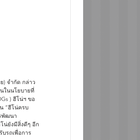
ย) จำกัด กล่าว
ั่นในนโยบายที่
Gs ) ฮีโน่ฯ ขอ
าน “ฮีโน่ครบ
การพัฒนา
ยังมีสิ่งดีๆ อีก
ับรถเพื่อการ