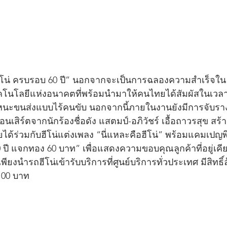
โน่ ครบรอบ 60 ปี” นอกจากจะเป็นการฉลองความสำเร็จใน 6
โนโลยีแห่งอนาคตที่พร้อมนำมาให้คนไทยได้สัมผัสในเวลาอ
นะขนส่งแบบไร้คนขับ นอกจากนี้ภายในงานยังมีการจับรางวัล
นเสิร์ตจากนักร้องชื่อดัง แสตมป์-อภิวัชร์ เอื้อถาวรสุข สร้
ด้ร่วมกับฮีโน่แต่งเพลง “นี่แหละคือฮีโน่” พร้อมแคมเปญพิเ
 ปี แจกทอง 60 บาท” เพื่อแสดงความขอบคุณลูกค้าที่อยู่เค
ียงนำรถฮีโน่เข้ารับบริการที่ศูนย์บริการทั่วประเทศ มีสิทธิ์
100 บาท