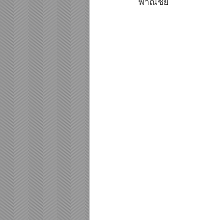
พาณิชย์