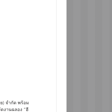
ย) จำกัด พร้อม
จัดงานฉลอง “ฮี