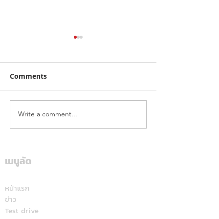
Comments
Write a comment...
ฮุนไดขนทัพครบไลน์อัพลง
โตโยต้า ระเบิดค
สนาม ส่งแคมเปญ
สนั่นใต้! ปิดฉา
“Hyundai Game On,
“Hilux Revo Ra
Mania 2026”
Deal On” ร่วมเชียร์ไทย
เมนูลัด
สุราษฎร์ธานี แฟ
คว้าชัย ASEAN Hyundai
สปอร์ตแห่ร่วมง
Cup™ 2026 พร้อมดีลแรง
หน้าแรก
ข่าว
ลดสูงสุด 500,000 บาท(1)
Test drive
จองและรับรถภายในวันที่