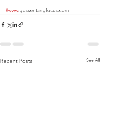
#www
.gpssentangfocus.com
See All
Recent Posts