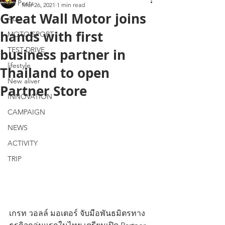
All Posts
Mar 26, 2021
1 min read
Great Wall Motor joins
ALL
hands with first
MOTO SPORT
TEST DRIVE
business partner in
lifestyle
Thailand to open
New aliver
Partner Store
INNOVATION
CAMPAIGN
NEWS
ACTIVITY
TRIP
เกรท วอลล์ มอเตอร์ จับมือพันธมิตรทาง