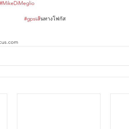
#MikeDiMeglio
#gpsเส
้นทางโฟกัส                                              
cus.com