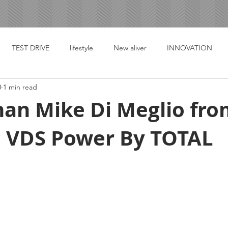
TEST DRIVE
lifestyle
New aliver
INNOVATION
0
1 min read
an Mike Di Meglio fro
c VDS Power By TOTAL