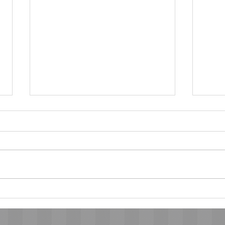
ททท. จับมือกับสายการบิน
เอ็ม
TransNusa และแพลต ฟอร์ม
ปีแร