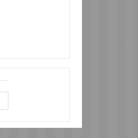
จี ประกาศความสำเร็จครึ่ง
ก โตแรง 67% เหนือ