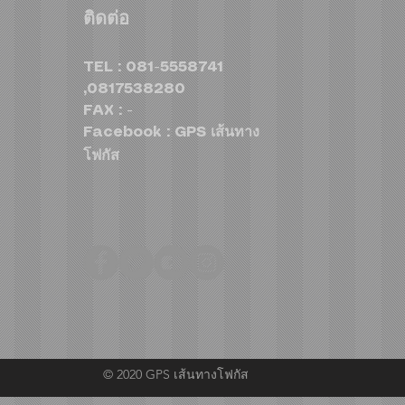
ท่องเที่ยว Traveloka ลงนาม
กระแ
ติดต่อ
บันทึกความเข้าใจผลักดันตลาด
ใหม่
นักท่องเที่ยวอินโดนีเซีย เชื่อม
“DUA
TEL : 081-5558741
เที่ยวบินตรง ยกระดับ
แมส 
,0817538280
ประเทศไทยสู่จุดหมายปลาย
FAX : -
ทาง Muslim-Friendly ชั้นน
Facebook : GPS เส้นทาง
โฟกัส
© 2020 GPS เส้นทางโฟกัส