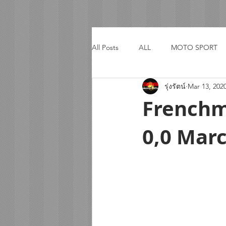
All Posts
ALL
MOTO SPORT
รุ่งรัตน์
Mar 13, 202
ACTIVITY
TRIP
Frenchm
0,0 Mar