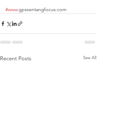
#www
.gpssentangfocus.com
See All
Recent Posts