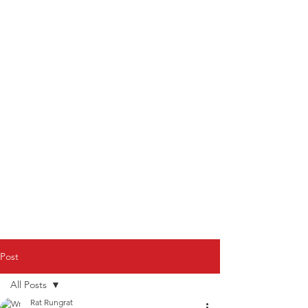
Post
All Posts
Rat Rungrat