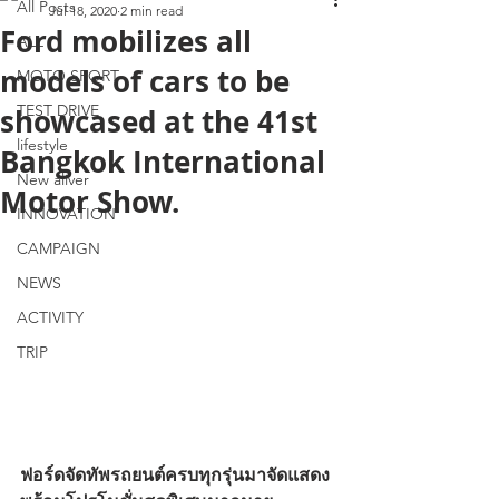
All Posts
Jul 18, 2020
2 min read
Ford mobilizes all
ALL
models of cars to be
MOTO SPORT
TEST DRIVE
showcased at the 41st
lifestyle
Bangkok International
New aliver
Motor Show.
INNOVATION
CAMPAIGN
NEWS
ACTIVITY
TRIP
ฟอร์ดจัดทัพรถยนต์ครบทุกรุ่นมาจัดแสดง 