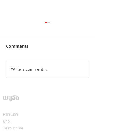
Comments
Write a comment...
ฮุนไดขนทัพครบไลน์อัพลง
โตโยต้า ระเบิดค
สนาม ส่งแคมเปญ
สนั่นใต้! ปิดฉา
“Hyundai Game On,
“Hilux Revo Ra
Mania 2026”
Deal On” ร่วมเชียร์ไทย
เมนูลัด
สุราษฎร์ธานี แฟ
คว้าชัย ASEAN Hyundai
สปอร์ตแห่ร่วมง
Cup™ 2026 พร้อมดีลแรง
หน้าแรก
ข่าว
ลดสูงสุด 500,000 บาท(1)
Test drive
จองและรับรถภายในวันที่