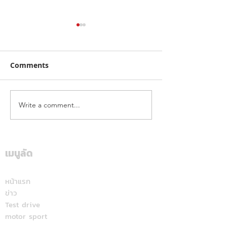
Comments
Write a comment...
จากคิวบู๊สู่คิวรับรถ! "จา
ไทยฮอนด้า พร้อมล
พนม" เลือก DEEPAL S05
หลัง ชู Honda 1
BEV MAX เลิกตามหาช้าง
นำทัพ เปิดตัวรถ
เมื่อพบ EV คู่ใจคันใหม่ที่
จักรยานยนต์ใหม่ 
เมนูลัด
ตอบโจทย์ไลฟ์สไตล์ทุก
องศา
หน้าแรก
ข่าว
Test drive
motor sport