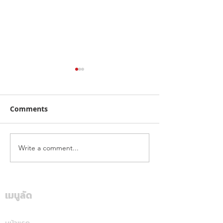
Comments
Write a comment...
จากคิวบู๊สู่คิวรับรถ! "จา
ไทยฮอนด้า พร้อมล
พนม" เลือก DEEPAL S05
หลัง ชู Honda 1
BEV MAX เลิกตามหาช้าง
นำทัพ เปิดตัวรถ
เมื่อพบ EV คู่ใจคันใหม่ที่
จักรยานยนต์ใหม่ 
เมนูลัด
ตอบโจทย์ไลฟ์สไตล์ทุก
หน้าแรก