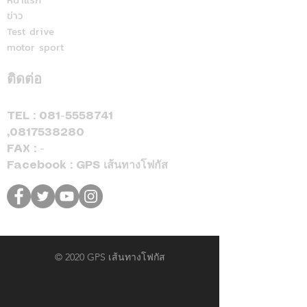
องศา
ข่าว
Test drive
motor sport
ติดต่อ
TEL :
081-5558741
,
0817538280
FAX : -
Facebook : GPS เส้นทางโฟกัส
© 2020 GPS เส้นทางโฟกัส