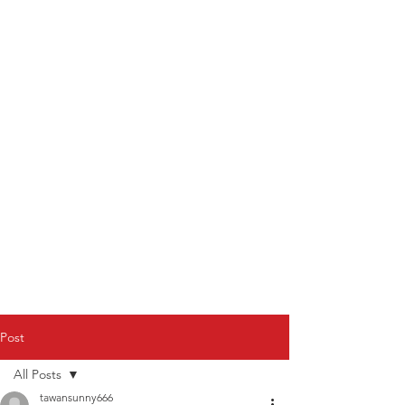
Post
All Posts
tawansunny666