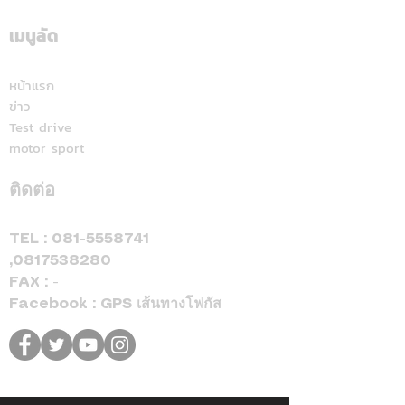
ระดับสีทอง สะท้อนคุณภาพ
แลนด์" จัดเต็มสูบ
การบริการ ตอกย้ำความ
เดียม ศึก ARRC ส
เมนูลัด
มั่นใจทุกการเติม
มัลดาลิกา
หน้าแรก
ข่าว
Test drive
motor sport
ติดต่อ
TEL :
081-5558741
,
0817538280
FAX : -
Facebook : GPS เส้นทางโฟกัส