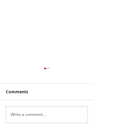
Comments
Write a comment...
คาลเท็กซ์ ได้รับการรับรอง
เดือดทะลุเกาะลอ
หัวจ่ายเชื้อเพลิงมาตรฐาน
นักบิด "ฮอนด้า เ