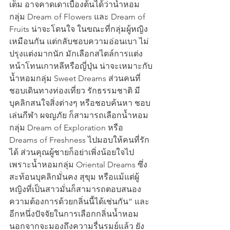
เต็ม อาจคาดเดาเบื้องต้นได้ว่าน้ำหอม
กลุ่ม Dream of Flowers และ Dream of 
Fruits น่าจะโดนใจ ในขณะที่กลุ่มผู้หญิง
เหมือนกัน แต่กลับชอบความอ่อนเบา ไม่
ปรุงแต่งมากนัก มักเลือกสไตล์การแต่ง
หน้าโทนเกาหลีหรือญี่ปุ่น น่าจะเหมาะกับ
น้ำหอมกลุ่ม Sweet Dreams ส่วนคนที่
ชอบเดินทางท่องเที่ยว รักธรรมชาติ มี
บุคลิกสนใจสิ่งต่างๆ หรือชอบค้นหา ชอบ
เล่นกีฬา ผจญภัย ก็สามารถเลือกน้ำหอม
กลุ่ม Dream of Exploration หรือ 
Dreams of Freshness ไปมอบให้คนที่รัก
ได้ ส่วนคุณผู้ชายก็อย่าเพิ่งน้อยใจไป 
เพราะน้ำหอมกลุ่ม Oriental Dreams ซึ่ง
สะท้อนบุคลิกมั่นคง สุขุม หรือแม้แต่ผู้
หญิงที่เป็นสาวมั่นก็สามารถตอบสนอง
ความต้องการด้วยกลิ่นนี้ได้เช่นกัน” และ
อีกหนึ่งปัจจัยในการเลือกกลิ่นน้ำหอม 
นอกจากจะมองถึงความรื่นรมย์แล้ว ยัง