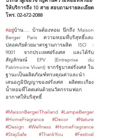
ปรึกษาผู้เชี่ยวชาญด้านความหอมที่พร้อม
ให้บริการถึง 10 สาย สอบถามรายละเอียด 
โทร. 02-672-2088
#อย
ู่บ้าน…. บ้านต้องหอม นึกถึง Maison 
Berger Paris ความหอมที่บริสุทธิ์และ
ปลอดภัยด้วยมาตรฐานการผลิต ISO : 
9001 จากประเทศฝรั่งเศส และได้รับ
สัญลักษณ์ EPV (Entreprise du 
Patrimoine Vivant) จากรัฐบาลฝรั่งเศส ใน
ฐานะเป็นผลิตภัณฑ์ทรงคุณค่าและนำ
เสนอภูมิปัญญาของฝรั่งเศส ผลิตตะเกียง
น้ำหอมที่โดดเด่นด้วยนวัตกรรมฟอก
อากาศให้บริสุทธิ์ 
#MaisonBergerThailand
#LampeBerger
#HomeFragrance
#Decor
#Nature
#Design
#Wellness
#HomeFragrance
#StaySafe
#ThankYou
#Festival