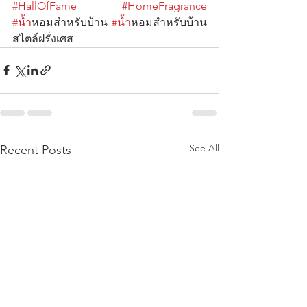
#HallOfFame
#HomeFragrance
#น
้ำหอมสำหรับบ้าน 
#น
้ำหอมสำหรับบ้าน
สไตล์ฝรั่งเศส
See All
Recent Posts