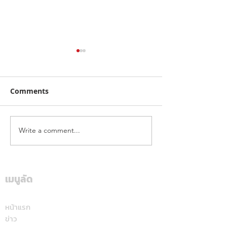
Comments
Write a comment...
คาลเท็กซ์ ได้รับการรับรอง
เดือดทะลุเกาะลอ
หัวจ่ายเชื้อเพลิงมาตรฐาน
นักบิด "ฮอนด้า เ
ระดับสีทอง สะท้อนคุณภาพ
แลนด์" จัดเต็มสูบ
การบริการ ตอกย้ำความ
เดียม ศึก ARRC ส
เมนูลัด
มั่นใจทุกการเติม
มัลดาลิกา
หน้าแรก
ข่าว