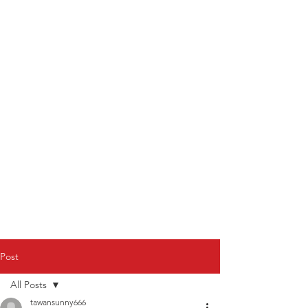
Post
All Posts
tawansunny666