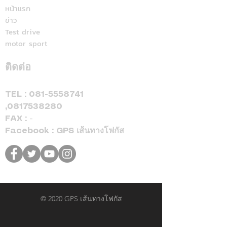
สปอร์ตแห่ร่วมง
Cup™ 2026 พร้อมดีลแรง
หน้าแรก
ข่าว
ลดสูงสุด 500,000 บาท(1)
Test drive
จองและรับรถภายในวันที่
motor sport
31 สิงหาคม 2569 เท่านั้น
ติดต่อ
TEL :
081-5558741
,
0817538280
FAX : -
Facebook : GPS เส้นทางโฟกัส
© 2020 GPS เส้นทางโฟกัส