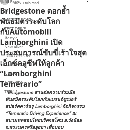
All Posts
Mar 7
1 min read
Bridgestone ตอกย้ำ
ALL
พันธมิตรระดับโลก
MOTO SPORT
TEST DRIVE
กับAutomobili
lifestyle
Lamborghini เปิด
New aliver
ประสบการณ์ขับขี่เร้าใจสุด
INNOVATION
เอ็กซ์คลูซีฟให้ลูกค้า
CAMPAIGN
“Lamborghini
NEWS
Temerario”
ACTIVITY
TRIP
  Bridgestone สานต่อความร่วมมือ
พันธมิตรระดับโลกกับแบรนด์ซูเปอร์
สปอร์ตคาร์หรู Lamborghini จัดกิจกรรม 
“Temerario Driving Experience” ณ 
สนามทดสอบไทยบริดจสโตน อ.วังน้อย 
จ.พระนครศรีอยุธยา เพื่อมอบ