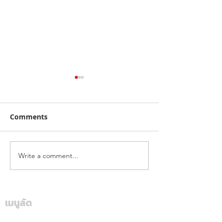
Comments
Write a comment...
ฮุนไดขนทัพครบไลน์อัพลง
โตโยต้า ระเบิดค
สนาม ส่งแคมเปญ
สนั่นใต้! ปิดฉา
“Hyundai Game On,
“Hilux Revo Ra
Mania 2026”
Deal On” ร่วมเชียร์ไทย
เมนูลัด
สุราษฎร์ธานี แฟ
คว้าชัย ASEAN Hyundai