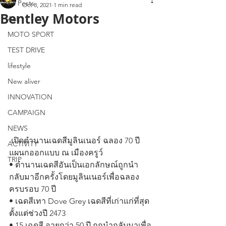
All Posts
Oct 8, 2021
1 min read
Bentley Motors
ALL
MOTO SPORT
TEST DRIVE
lifestyle
New aliver
INNOVATION
CAMPAIGN
NEWS
 เปิดตำนานเฉดสีมูลินเนอร์ ฉลอง 70 ปี 
ACTIVITY
แผนกออกแบบ ณ เมืองครูว์
TRIP
• ตำนานเฉดสีอันเป็นเอกลักษณ์ถูกนำ
กลับมาอีกครั้งโดยมูลินเนอร์เพื่อฉลอง
ครบรอบ 70 ปี
• เฉดสีเทา Dove Grey เฉดสีที่เก่าแก่ที่สุด
ตั้งแต่ช่วงปี 2473 
• 15 เฉดสี อายุกว่า 50 ปี ถูกนำกลับมาเพื่อ