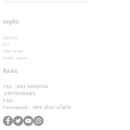
สนาม ส่งแคมเปญ
สนั่นใต้! ปิดฉา
“Hyundai Game On,
“Hilux Revo Ra
Mania 2026”
Deal On” ร่วมเชียร์ไทย
เมนูลัด
สุราษฎร์ธานี แฟ
คว้าชัย ASEAN Hyundai
สปอร์ตแห่ร่วมง
Cup™ 2026 พร้อมดีลแรง
หน้าแรก
ข่าว
ลดสูงสุด 500,000 บาท(1)
Test drive
จองและรับรถภายในวันที่
motor sport
31 สิงหาคม 2569 เท่านั้น
ติดต่อ
TEL :
081-5558741
,
0817538280
FAX : -
Facebook : GPS เส้นทางโฟกัส