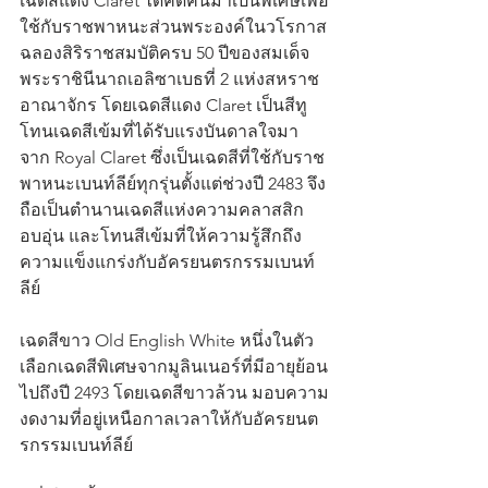
เฉดสีแดง Claret ได้คิดค้นมาเป็นพิเศษเพื่อ
ใช้กับราชพาหนะส่วนพระองค์ในวโรกาส
ฉลองสิริราชสมบัติครบ 50 ปีของสมเด็จ
พระราชินีนาถเอลิซาเบธที่ 2 แห่งสหราช
อาณาจักร โดยเฉดสีแดง Claret เป็นสีทู
โทนเฉดสีเข้มที่ได้รับแรงบันดาลใจมา
จาก Royal Claret ซึ่งเป็นเฉดสีที่ใช้กับราช
พาหนะเบนท์ลีย์ทุกรุ่นตั้งแต่ช่วงปี 2483 จึง
ถือเป็นตำนานเฉดสีแห่งความคลาสสิก 
อบอุ่น และโทนสีเข้มที่ให้ความรู้สึกถึง
ความแข็งแกร่งกับอัครยนตรกรรมเบนท์
ลีย์
เฉดสีขาว Old English White หนึ่งในตัว
เลือกเฉดสีพิเศษจากมูลินเนอร์ที่มีอายุย้อน
ไปถึงปี 2493 โดยเฉดสีขาวล้วน มอบความ
งดงามที่อยู่เหนือกาลเวลาให้กับอัครยนต
รกรรมเบนท์ลีย์