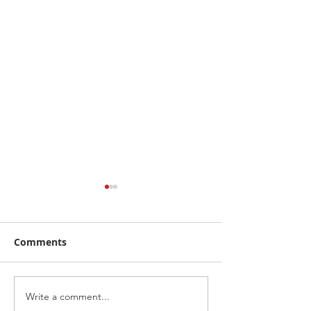
Comments
Write a comment...
ฮุนไดขนทัพครบไลน์อัพลง
โตโยต้า ระเบิดค