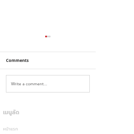
Comments
Write a comment...
คาลเท็กซ์ ได้รับการรับรอง
เดือดทะลุเกาะลอ
หัวจ่ายเชื้อเพลิงมาตรฐาน
นักบิด "ฮอนด้า เ
ระดับสีทอง สะท้อนคุณภาพ
แลนด์" จัดเต็มสูบ
การบริการ ตอกย้ำความ
เดียม ศึก ARRC ส
เมนูลัด
มั่นใจทุกการเติม
มัลดาลิกา
หน้าแรก