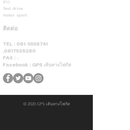
ข่าว
Test drive
motor sport
ติดต่อ
TEL :
081-5558741
,
0817538280
FAX : -
Facebook : GPS เส้นทางโฟกัส
© 2020 GPS เส้นทางโฟกัส