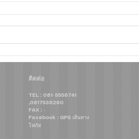
ฮุนไดขนทัพครบไลน์อัพลง
โตโย
สนาม ส่งแคมเปญ “Hyundai
ใต้!
Revo
Game On, Deal On” ร่วม
ติดต่อ
สุรา
เชียร์ไทย คว้าชัย ASEAN
สปอร
Hyundai Cup™ 2026 พร้อม
TEL : 081-5558741
ดีลแรงลดสูงสุด 500,000
,0817538280
บาท(1) จองและรับรถภายใน
FAX : -
วันที่ 31 สิงหาคม 2569 เท่านั้น
Facebook : GPS เส้นทาง
โฟกัส