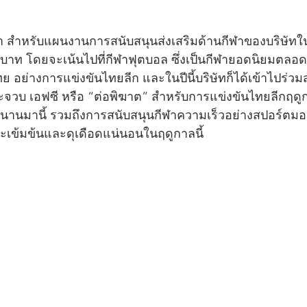
า สำหรับแผนงานการสนับสนุนส่งเสริมด้านกีฬาของบริษัทในปี
าท โดยจะเน้นไปที่กีฬาฟุตบอล ซึ่งเป็นกีฬายอดนิยมตลอด
 อย่างการแข่งขันไทยลีก และในปีนี้บริษัทก็ได้เข้าไปร่วม
จวบ เอฟซี หรือ “ต่อพิฆาต” สำหรับการแข่งขันไทยลีกฤดูกาล
ม่นานมานี้ รวมถึงการสนับสนุนกีฬาความเร็วอย่างสปอร์ตมอเ
จะเข้มข้นและดุเดือดแน่นอนในฤดูกาลนี้