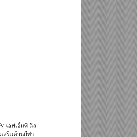
 เอฟเอ็มพี ดิส
งเสริมด้านกีฬา