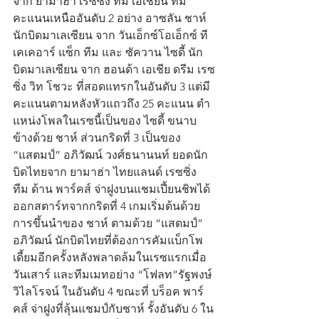
จาก ยามาฮ่า เรซซิ่ง ทีม เอเชียน ที่มี
คะแนนเหนืออันดับ 2 อย่าง อาซลัน ชาห์ 
นักบิดมาเลเซียน จาก วันเอ็กซ์โอเอ็กซ์ ที
เคเคอาร์ แซ็ก ทีม และ ซัควาน ไซดี้ นัก
บิดมาเลเซียน จาก ฮอนด้า เอเชีย ดรีม เรซ
ซิ่ง วิท โชวะ ที่สอดแทรกในอันดับ 3 แต่มี
คะแนนตามหลังหัวแถวถึง 25 คะแนน ตำ
แหน่งโพลในเรซนี้เป็นของ ไซดี้ ขนาบ
ข้างด้วย ชาห์ ส่วนกริดที่ 3 เป็นของ 
“แสตมป์” อภิวัฒน์ วงศ์ธนานนท์ ยอดนัก
บิดไทยจาก ยามาฮ่า ไทยแลนด์ เรซซิ่ง 
ทีม ด้าน พาร์คส์ จ่าฝูงบนแชมเปี้ยนชิพได้
ออกสตาร์ทจากกริดที่ 4 เกมเริ่มต้นด้วย
การขึ้นนำของ ชาห์ ตามด้วย “แสตมป์” 
อภิวัฒน์ นักบิดไทยที่ต้องการคัมแบ็กโพ
เดี้ยมอีกครั้งหลังพลาดล้มในเรซแรกเมื่อ
วันเสาร์ และทีมเมทอย่าง “โฟลท”รัฐพงษ์ 
วิไลโรจน์ ในอันดับ 4 ขณะที่ บร็อค พาร์
คส์ จ่าฝูงที่ลุ้นแชมป์กับชาห์ รั้งอันดับ 6 ใน