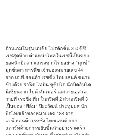
ด้านเกมในรุ่น เอเชีย โปรดักชั่น 250 ซีซี 
เรซสุดท้าย ตำแหน่งโพลในเรซนี้เป็นของ
ยอดนักบิดสาวแกร่งชาวไทยอย่าง “มุกข์” 
มุกข์ลดา สารพืช เจ้าของหมายเลข 44 
จาก เอ.พี.ฮอนด้า เรซซิ่ง ไทยแลนด์ ขนาบ
ข้างด้วย ราฟิด โทปัน ซูซิปโต นักบิดอินโด
นีเซียนจาก ไบค์ คัมเมอร์ เอสวายเอส เค
วายที เรซซิ่ง ทีม ในกริดที่ 2 ส่วนกริดที่ 3 
เป็นของ “ฟิล์ม” ปิยะวัฒน์ ประทุมยศ นัก
บิดไทยเจ้าของหมายเลข 188 จาก 
เอ.พี.ฮอนด้า เรซซิ่ง ไทยแลนด์ ออก
สตาร์ทด้วยการขยับขึ้นนำอย่างรวดเร็ว