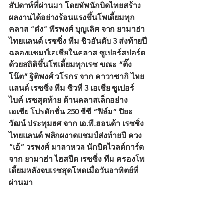
สัปดาห์ที่ผ่านมา โดยทัพนักบิดไทยสร้าง
ผลงานได้อย่างร้อนแรงขึ้นโพเดี้ยมทุก
คลาส “ต๋ง” พีรพงศ์ บุญเลิศ จาก ยามาฮ่า 
ไทยแลนด์ เรซซิ่ง ทีม ซิวอันดับ 3 ส่งท้ายปี
ฉลองแชมป์เอเชียในคลาส ซูเปอร์สปอร์ต 
ด้วยสถิติขึ้นโพเดี้ยมทุกเรซ ขณะ “ติ๊ง
โน๊ต” ฐิติพงศ์ วโรกร จาก คาวาซากิ ไทย
แลนด์ เรซซิ่ง ทีม ซิวที่ 3 เอเชีย ซูเปอร์
ไบค์ เรซสุดท้าย ด้านคลาสเล็กอย่าง 
เอเชีย โปรดักชั่น 250 ซีซี “ฟิล์ม” ปิยะ
วัฒน์ ประทุมยศ จาก เอ.พี.ฮอนด้า เรซซิ่ง 
ไทยแลนด์ พลิกผงาดแชมป์ส่งท้ายปี ควง 
“เอ้” วรพงศ์ มาลาหวล นักบิดไวลด์การ์ด
จาก ยามาฮ่า ไฮสปีด เรซซิ่ง ทีม ครองโพ
เดี้ยมหลังจบเรซสุดโหดเมื่อวันอาทิตย์ที่
ผ่านมา