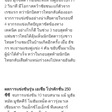
ของ มุกข์ลดา ก่อนจะทิ้งห่างคู่แข่งไปกว่า 
2 วินาที มีโอกาสคว้าชัยชนะแก้ตัวจาก
เรซแรก ทว่านักบิดสาวไทยกลับต้องออก
จากการแข่งขันอย่างน่าเสียดายในรอบที่ 
4 จากรถแข่งเกิดปัญหาขัดข้องทาง
เทคนิค อย่างไรก็ดี ในช่วง 3 รอบสุดท้าย 
แฟนชาวไทยได้ลุ้นเห็นนักบิดดาวรุ่งชาว
ไทยคว้าแชมป์ในบ้านเกิดอีกครั้ง เมื่อ ธัช
กร ทะยานแซงคู่แข่ง 4 คัน ขยับขึ้นมาเป็น
ผู้นำได้สำเร็จ ทว่าในรอบสุดท้ายนักบิด
ไทยกลับเสียตำแหน่งร่วงลงไปหลายอันดับ
ผลการแข่งขันรุ่น เอเชีย โปรดักชั่น 250 
ซีซี 
 จบการแข่งขัน 10 รอบสนาม แม้ มูฮัม
หมัด มูซัคคีร์ โมฮัมเหม็ด ดาวรุ่งมาเล
เซียนจาก วันเอ็กซ์โอเอ็กซ์ ทีเคเคอาร์ 