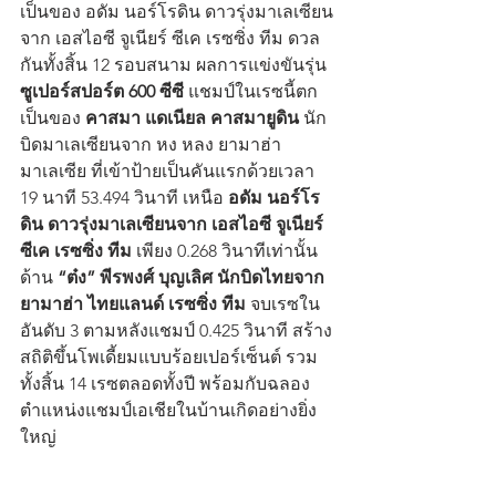
เป็นของ อดัม นอร์โรดิน ดาวรุ่งมาเลเซียน
จาก เอสไอซี จูเนียร์ ซีเค เรซซิ่ง ทีม ดวล
กันทั้งสิ้น 12 รอบสนาม ผลการแข่งขันรุ่น 
ซูเปอร์สปอร์ต 600 ซีซี
 แชมป์ในเรซนี้ตก
เป็นของ 
คาสมา แดเนียล คาสมายูดิน
 นัก
บิดมาเลเซียนจาก หง หลง ยามาฮ่า 
มาเลเซีย ที่เข้าป้ายเป็นคันแรกด้วยเวลา 
19 นาที 53.494 วินาที เหนือ
 อดัม นอร์โร
ดิน ดาวรุ่งมาเลเซียนจาก เอสไอซี จูเนียร์ 
ซีเค เรซซิ่ง ทีม 
เพียง 0.268 วินาทีเท่านั้น 
ด้าน 
“ต๋ง” พีรพงศ์ บุญเลิศ นักบิดไทยจาก 
ยามาฮ่า ไทยแลนด์ เรซซิ่ง ทีม 
จบเรซใน
อันดับ 3 ตามหลังแชมป์ 0.425 วินาที สร้าง
สถิติขึ้นโพเดี้ยมแบบร้อยเปอร์เซ็นต์ รวม
ทั้งสิ้น 14 เรซตลอดทั้งปี พร้อมกับฉลอง
ตำแหน่งแชมป์เอเชียในบ้านเกิดอย่างยิ่ง
ใหญ่ 