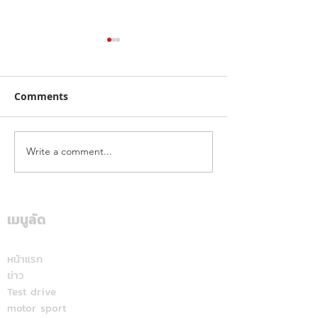
Comments
Write a comment...
ฮุนไดขนทัพครบไลน์อัพลง
โตโยต้า ระเบิดค
สนาม ส่งแคมเปญ
สนั่นใต้! ปิดฉา
“Hyundai Game On,
“Hilux Revo Ra
Mania 2026”
Deal On” ร่วมเชียร์ไทย
เมนูลัด
สุราษฎร์ธานี แฟ
คว้าชัย ASEAN Hyundai
สปอร์ตแห่ร่วมง
Cup™ 2026 พร้อมดีลแรง
หน้าแรก
ข่าว
ลดสูงสุด 500,000 บาท(1)
Test drive
จองและรับรถภายในวันที่
motor sport
31 สิงหาคม 2569 เท่านั้น