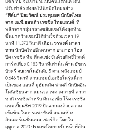
แซ็ก ทีม จะเข้าป้ายเป็นคันแรกแต่โดน
ปรับฟาล์ว ส่งผลให้นักบิดไทยอย่าง 
“ฟิล์ม” ปิยะวัฒน์ ประทุมยศ นักบิดไทย 
จาก เอ.พี.ฮอนด้า เรซซิ่ง ไทยแลนด์ 
 ที่
พลิกจากกลุ่มกลางขยับแซงโค้งสุดท้าย 
ขึ้นมาคว้าแชมป์ได้สำเร็จด้วยเวลา 19 
นาที 11.373 วินาที เฉือน 
วรพงศ์ มาลา
หวล
 นักบิดไทยอีกคนจาก ยามาฮ่า ไฮส
ปีด เรซซิ่ง ทีม ที่ลงแข่งขันด้วยสิทธิ์ไวลด์
การ์ดเพียง 0.183 วินาทีเท่านั้น ด้าน ธัชกร 
บัวศรี จบเรซในอันดับ 5 ตามหลังแชมป์ 
0.646 วินาที ส่วนแชมป์เอเชียในรุ่นนี้ตก
เป็นของ แอนดี้ มูฮัมหมัด ฟาดลี นักบิดอิน
โดนีเซียนจาก แมนวล เทค เควายที คาวา
ซากิ เรซซิ่งสำหรับ ศึก เอเชีย โร้ด เรซซิ่ง 
แชมเปี้ยนชิพ 2019 ปิดฉากลงด้วยความ
เข้มข้น ในการแข่งขันที่ สนามช้าง 
อินเตอร์เนชั่นแนล เซอร์กิต โดยใน
ฤดูกาล 2020 ประเทศไทยจะรับหน้าที่เป็น