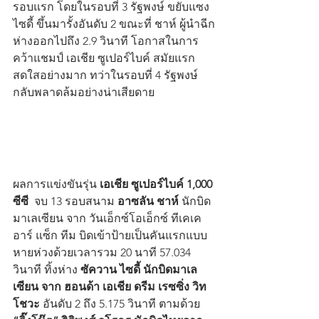
รอบแรก โดยในรอบที่ 3 รัฐพงษ์ ขยับแซง 
ไซดี้ ขึ้นมารั้งอันดับ 2 ขณะที่ ชาห์ ผู้นำฉีก
ห่างออกไปถึง 2.9 วินาที โอกาสในการ
คว้าแชมป์ เอเชีย ซูเปอร์ไบค์ สมัยแรก
สดใสอย่างมาก ทว่าในรอบที่ 4 รัฐพงษ์ 
กลับพลาดล้มอย่างน่าเสียดาย
ผลการแข่งขันรุ่น 
เอเชีย ซูเปอร์ไบค์ 1,000 
ซีซี
  จบ 13 รอบสนาม 
อาซลัน ชาห์ 
นักบิด
มาเลเซียน จาก วันเอ็กซ์โอเอ็กซ์ ทีเคเค
อาร์ แซ็ก ทีม บิดเข้าป้ายเป็นคันแรกแบบ
หายห่วงด้วยเวลารวม 20 นาที 57.034 
วินาที ทิ้งห่าง 
ซัควาน ไซดี้ นักบิดมาเล
เซียน จาก ฮอนด้า เอเชีย ดรีม เรซซิ่ง วิท 
โชวะ 
อันดับ 2 ถึง 5.175 วินาที ตามด้วย 