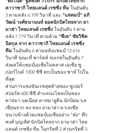
“ติ๊งโน๊ต” ฐิติพงศ์ วโรกร นักบิดไทยจาก 
คาวาซากิ ไทยแลนด์ เรซซิ่ง ทีม 
ในอันดับ 
3 ตามหลัง 6.109 วินาที และ 
“แสตมป์” อภิ
วัฒน์ วงศ์ธนานนท์ ยอดนักบิดไทยจาก ยา
มาฮ่า ไทยแลนด์ เรซซิ่ง 
ในอันดับ 4 ตาม
หลัง 7.779 วินาที ตามด้วย 
“ซีเค” ชัยวิชิต 
นิสกุล จาก คาวาซากิ ไทยแลนด์ เรซซิ่ง 
ทีม
 ในอันดับ 6 ตามหลังแชมป์ 12.616 
วินาที ขณะที่ พาร์คส์ จบเรซในอันดับ 7 
ส่งผลให้แชมป์เอเชียในคลาส เอเชีย ซู
เปอร์ไบค์ 1000 ซีซี ตกเป็นของ ชาห์ ไปใน
ที่สุด 
ส่วนการแข่งขันเรซสุดท้ายของ ซูเปอร์
สปอร์ต 600 ซีซี ตำแหน่งโพลเป็นของ 
คาสมา แดเนียล คาสมายูดิน นักบิดมาเล
เซียนจาก หง หลง ยามาฮ่า มาเลเซีย 
ขนาบข้างด้วยแชมป์เอเชียอย่าง “ต๋ง” พีร
พงศ์ บุญเลิศ นักบิดไทยจาก ยามาฮ่า ไทย
แลนด์ เรซซิ่ง ทีม ในกริดที่ 2 ส่วนกริดที่ 3 