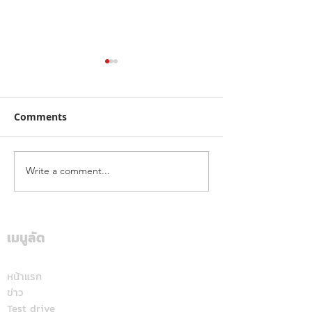
Comments
Write a comment...
ฮุนไดขนทัพครบไลน์อัพลง
โตโยต้า ระเบิดค
สนาม ส่งแคมเปญ
สนั่นใต้! ปิดฉา
“Hyundai Game On,
“Hilux Revo Ra
Mania 2026”
Deal On” ร่วมเชียร์ไทย
เมนูลัด
สุราษฎร์ธานี แฟ
คว้าชัย ASEAN Hyundai
สปอร์ตแห่ร่วมง
Cup™ 2026 พร้อมดีลแรง
หน้าแรก
ข่าว
ลดสูงสุด 500,000 บาท(1)
Test drive