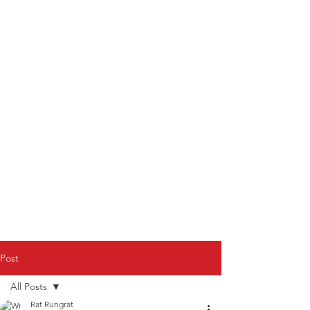
Post
All Posts
Rat Rungrat