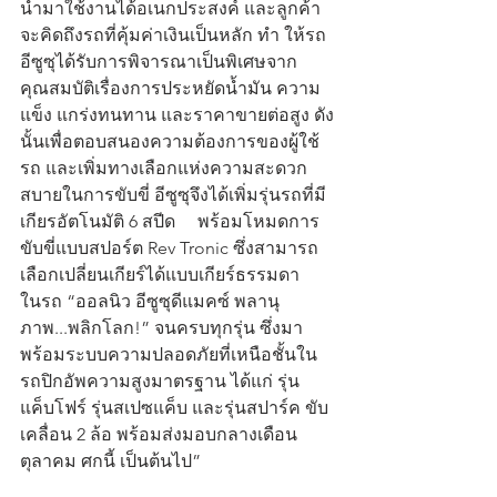
นำมาใช้งานได้อเนกประสงค์ และลูกค้า
จะคิดถึงรถที่คุ้มค่าเงินเป็นหลัก ทำ ให้รถ
อีซูซุได้รับการพิจารณาเป็นพิเศษจาก
คุณสมบัติเรื่องการประหยัดน้ำมัน ความ
แข็ง แกร่งทนทาน และราคาขายต่อสูง ดัง
นั้นเพื่อตอบสนองความต้องการของผู้ใช้
รถ และเพิ่มทางเลือกแห่งความสะดวก
สบายในการขับขี่ อีซูซุจึงได้เพิ่มรุ่นรถที่มี
เกียรอัตโนมัติ 6 สปีด     พร้อมโหมดการ
ขับขี่แบบสปอร์ต Rev Tronic ซึ่งสามารถ
เลือกเปลี่ยนเกียร์ได้แบบเกียร์ธรรมดา 
ในรถ “ออลนิว อีซูซุดีแมคซ์ พลานุ
ภาพ...พลิกโลก!” จนครบทุกรุ่น ซึ่งมา
พร้อมระบบความปลอดภัยที่เหนือชั้นใน
รถปิกอัพความสูงมาตรฐาน ได้แก่ รุ่น
แค็บโฟร์ รุ่นสเปซแค็บ และรุ่นสปาร์ค ขับ
เคลื่อน 2 ล้อ พร้อมส่งมอบกลางเดือน
ตุลาคม ศกนี้ เป็นต้นไป”