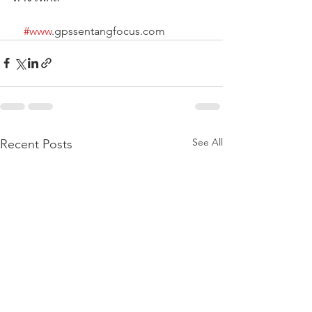
#www
.gpssentangfocus.com
See All
Recent Posts