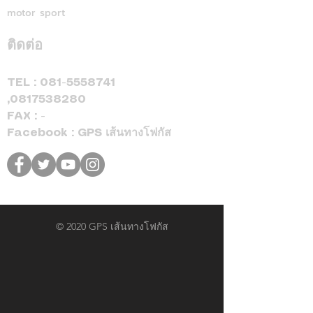
จองและรับรถภายในวันที่
motor sport
31 สิงหาคม 2569 เท่านั้น
ติดต่อ
TEL :
081-5558741
,
0817538280
FAX : -
Facebook : GPS เส้นทางโฟกัส
© 2020 GPS เส้นทางโฟกัส