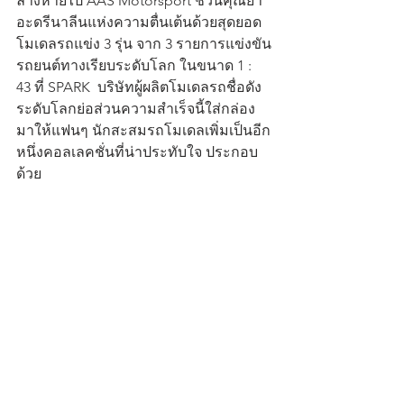
ลางหายไป AAS Motorsport ชวนคุณย้ำ
อะดรีนาลีนแห่งความตื่นเต้นด้วยสุดยอด
โมเดลรถแข่ง 3 รุ่น จาก 3 รายการแข่งขัน
รถยนต์ทางเรียบระดับโลก ในขนาด 1 : 
43 ที่ SPARK  บริษัทผู้ผลิตโมเดลรถชื่อดัง
ระดับโลกย่อส่วนความสำเร็จนี้ใส่กล่อง
มาให้แฟนๆ นักสะสมรถโมเดลเพิ่มเป็นอีก
หนึ่งคอลเลคชั่นที่น่าประทับใจ ประกอบ
ด้วย