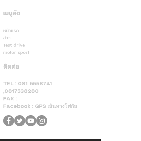
ระดับสีทอง สะท้อนคุณภาพ
แลนด์" จัดเต็มสูบ
การบริการ ตอกย้ำความ
เดียม ศึก ARRC ส
เมนูลัด
มั่นใจทุกการเติม
มัลดาลิกา
หน้าแรก
ข่าว
Test drive
motor sport
ติดต่อ
TEL :
081-5558741
,
0817538280
FAX : -
Facebook : GPS เส้นทางโฟกัส