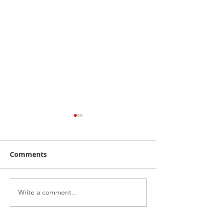
Comments
Write a comment...
คาลเท็กซ์ ได้รับการรับรอง
เดือดทะลุเกาะลอ
หัวจ่ายเชื้อเพลิงมาตรฐาน
นักบิด "ฮอนด้า เ