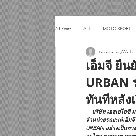
All Posts
ALL
MOTO SPORT
tawansunny666
Jun
ACTIVITY
TRIP
เอ็มจี ย
URBAN ร
ทันทีหลังเ
    บริษัท เอสเอไอซี มอเตอร์ – ซีพี จำกัด และ บริษัท เอ็มจี เซลส์ (ประเทศไทย) จำกัด ผู้ผลิตและผู้
จำหน่ายรถยนต์เอ็มจ
URBAN อย่างเป็นทาง ก