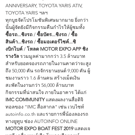
ANNIVERSARY, TOYOTA YARIS ATIV, 
TOYOTA YARIS ฯลฯ
ทุกบูธจัดโปรโมชันพิเศษมากมาย ยิ่งกว่า
นั้นผู้จัดยังมีกิจกรรมคืนกำไรให้ผู้ชมทั้ง 
ซื้อรถ...ชิงรถ
 / 
ซื้อบัตร...ชิงรถ
 / 
ซื้อ
สินค้า...ชิงรถ
 / 
ซื้อมอเตอร์ไซค์...ชิ
งบิกไบค์
 / 
โหลด MOTOR EXPO APP ชิง
รางวัล
 รวมมูลค่ามากกว่า 3.5 ล้านบาท
สำหรับยอดจองรถภายในงานคาดว่าจะสูง
ถึง 50,000 คัน รถจักรยานยนต์ 9,000 คัน ผู้
ชมงานราว 1.6 ล้านคน สร้างเม็ดเงิน
สะพัดในงานกว่า 56,000 ล้านบาท
กิจกรรมที่น่าสนใจ ภายในอาคาร ได้แก่ 
IMC COMMUNITY
 แสดงผลงานสื่อดิจิ
ทอลของ "IMC สื่อสากล" เช่น เวบไซท์ 
autoinfo.co.th และรายการพี่น้องลองรถ 
ทางยูทูบ ช่อง AUTOINFO ONLINE 
MOTOR EXPO BOAT FEST 2019
 แสดงเจ