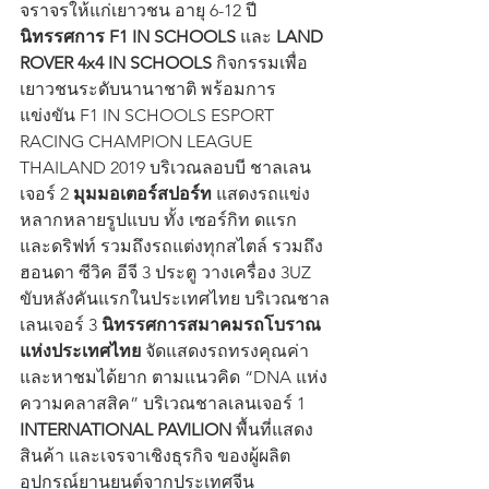
จราจรให้แก่เยาวชน อายุ 6-12 ปี 
นิทรรศการ F1 IN SCHOOLS
 และ 
LAND 
ROVER 4x4 IN SCHOOLS 
กิจกรรมเพื่อ
เยาวชนระดับนานาชาติ พร้อมการ
แข่งขัน F1 IN SCHOOLS ESPORT 
RACING CHAMPION LEAGUE 
THAILAND 2019 บริเวณลอบบี ชาลเลน
เจอร์ 2 
มุมมอเตอร์สปอร์ท
 แสดงรถแข่ง
หลากหลายรูปแบบ ทั้ง เซอร์กิท ดแรก 
และดริฟท์ รวมถึงรถแต่งทุกสไตล์ รวมถึง 
ฮอนดา ซีวิค อีจี 3 ประตู วางเครื่อง 3UZ 
ขับหลังคันแรกในประเทศไทย บริเวณชาล
เลนเจอร์ 3 
นิทรรศการสมาคมรถโบราณ
แห่งประเทศไทย
 จัดแสดงรถทรงคุณค่า 
และหาชมได้ยาก ตามแนวคิด “DNA แห่ง
ความคลาสสิค” บริเวณชาลเลนเจอร์ 1
INTERNATIONAL PAVILION
 พื้นที่แสดง
สินค้า และเจรจาเชิงธุรกิจ​ ของผู้ผลิต​
อุปกรณ์​ยานยนต์​จากประเทศ​จีน​ 