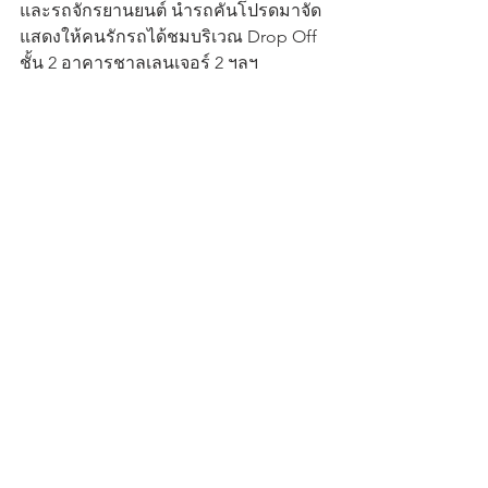
และรถจักรยานยนต์ นำรถคันโปรดมาจัด
แสดงให้คนรักรถได้ชมบริเวณ Drop Off 
ชั้น 2 อาคารชาลเลนเจอร์ 2 ฯลฯ