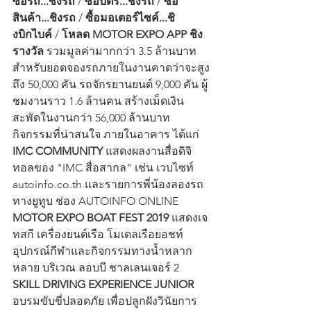
ซื้อรถ...ชิงรถ
 / 
ซื้อบัตร...ชิงรถ
 / 
ซื้อ
สินค้า...ชิงรถ
 / 
ซื้อมอเตอร์ไซค์...ชิ
งบิกไบค์
 / 
โหลด MOTOR EXPO APP ชิง
รางวัล
 รวมมูลค่ามากกว่า 3.5 ล้านบาท 
สำหรับยอดจองรถภายในงานคาดว่าจะสูง
ถึง 50,000 คัน รถจักรยานยนต์ 9,000 คัน ผู้
ชมงานราว 1.6 ล้านคน สร้างเม็ดเงิน
สะพัดในงานกว่า 56,000 ล้านบาท
กิจกรรมที่น่าสนใจ ภายในอาคาร ได้แก่ 
IMC COMMUNITY
 แสดงผลงานสื่อดิจิ
ทอลของ "IMC สื่อสากล" เช่น เวบไซท์ 
autoinfo.co.th และรายการพี่น้องลองรถ 
ทางยูทูบ ช่อง AUTOINFO ONLINE 
MOTOR EXPO BOAT FEST 2019
 แสดงเจ
ทสกี เครื่องยนต์เรือ โมเดลเรือยอชท์ 
อุปกรณ์กีฬาและกิจกรรมทางน้ำหลาก
หลาย บริเวณ ลอบบี ชาลเลนเจอร์ 2
SKILL DRIVING EXPERIENCE JUNIOR
อบรมขับขี่ปลอดภัย เพื่อปลูกฝังวินัยการ